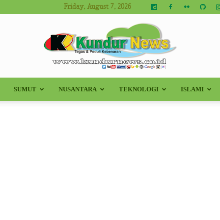
Friday, August 7, 2026
SUMUT
NUSANTARA
TEKNOLOGI
ISLAMI
Kundur
News