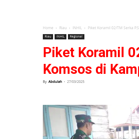
Home
Riau
INHIL
Piket Koramil 02/TM Serka P
Riau
INHIL
Regional
Piket Koramil 
Komsos di Kam
By
Abdulah
-
27/03/2025