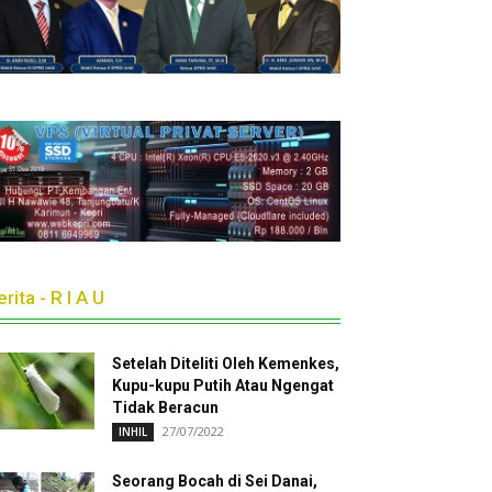
rita - R I A U
Setelah Diteliti Oleh Kemenkes,
Kupu-kupu Putih Atau Ngengat
Tidak Beracun
27/07/2022
INHIL
Seorang Bocah di Sei Danai,