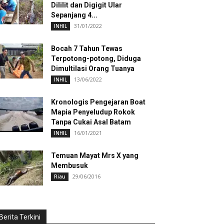
Dililit dan Digigit Ular
Sepanjang 4...
31/01/2022
INHIL
Bocah 7 Tahun Tewas
Terpotong-potong, Diduga
Dimultilasi Orang Tuanya
13/06/2022
INHIL
Kronologis Pengejaran Boat
Mapia Penyeludup Rokok
Tanpa Cukai Asal Batam
16/01/2021
INHIL
Temuan Mayat Mrs X yang
Membusuk
29/06/2016
Riau
Berita Terkini