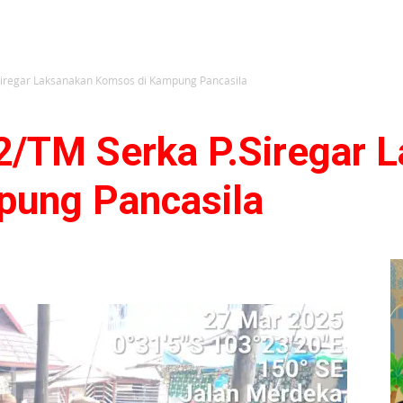
.Siregar Laksanakan Komsos di Kampung Pancasila
02/TM Serka P.Siregar 
pung Pancasila