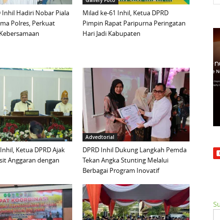
Gallery Foto
Inhil Hadiri Nobar Piala
Milad ke-61 Inhil, Ketua DPRD
ma Polres, Perkuat
Pimpin Rapat Paripurna Peringatan
n Kebersamaan
Hari Jadi Kabupaten
Advedtorial
 Inhil, Ketua DPRD Ajak
DPRD Inhil Dukung Langkah Pemda
sit Anggaran dengan
Tekan Angka Stunting Melalui
Berbagai Program Inovatif
Su