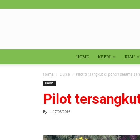
HOME
KEPRI
RIAU
Home
Dunia
Pilot tersangkut di pohon selama s
Dunia
Pilot tersangk
By
-
17/08/2016