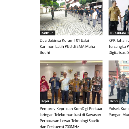
Karimun
Nusantara
Dua Babinsa Koramil 01 Balai
KPK Tahan d
Karimun Latih PBB di SMA Maha
Tersangka 
Bodhi
Digitalisas
Kepri
Kepri
Pemprov Kepri dan KomDigi Perkuat
Polsek Kund
Jaringan Telekomunikasi di Kawasan
Pangan Mur
Perbatasan Lewat Teknologi Satelit
dan Frekuensi 700MHz