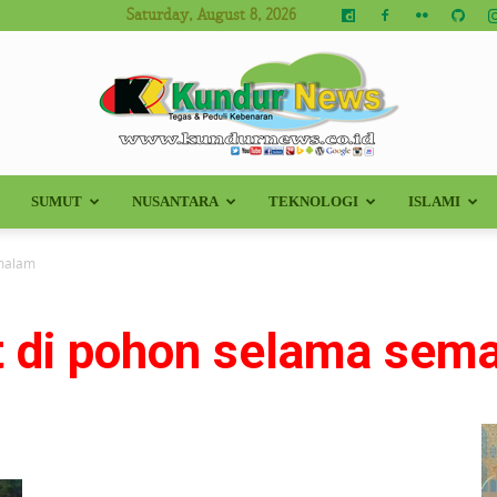
Saturday, August 8, 2026
SUMUT
NUSANTARA
TEKNOLOGI
ISLAMI
Kundur
emalam
ut di pohon selama sem
News