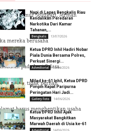
Napi di Lapas Bengkalis Riau
 km arah timur Stuttgart, Jerman
Kendalikan Peredaran
Narkotika Dari Kamar
Tahanan,...
13/07/2026
Bengkalis
jika mereka berusaha
Ketua DPRD Inhil Hadiri Nobar
Piala Dunia Bersama Polres,
Perkuat Sinergi...
amatkan pada hari Selasa.
16/06/2026
Advedtorial
Milad ke-61 Inhil, Ketua DPRD
barat daya tidak pernah
Pimpin Rapat Paripurna
Peringatan Hari Jadi...
14/06/2026
Gallery Foto
nyelamat harus menghentikan usaha
Ketua DPRD Inhil Ajak
Masyarakat Bangkitkan
Marwah Daerah di Usia ke-61
14/06/2026
Advedtorial