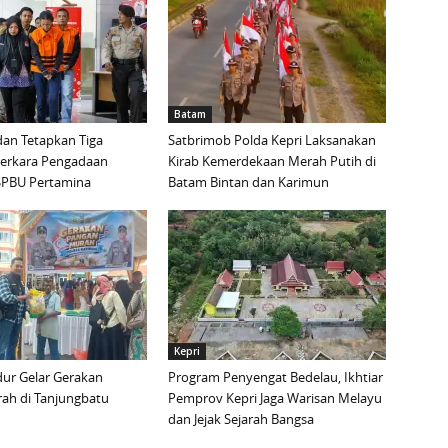
Batam
an Tetapkan Tiga
Satbrimob Polda Kepri Laksanakan
Perkara Pengadaan
Kirab Kemerdekaan Merah Putih di
i SPBU Pertamina
Batam Bintan dan Karimun
Kepri
ur Gelar Gerakan
Program Penyengat Bedelau, Ikhtiar
ah di Tanjungbatu
Pemprov Kepri Jaga Warisan Melayu
dan Jejak Sejarah Bangsa