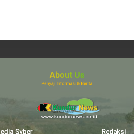
About Us
Penyaji Informasi & Berita
www.kundurnews.co.id
edia Syber
Redaksi