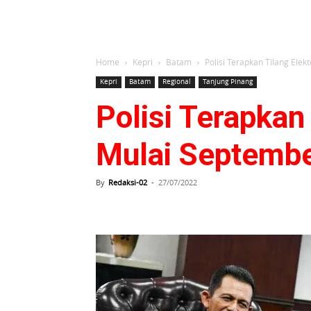
Home
Kepri
Batam
Polisi Terapkan Tilang Elek
Kepri
Batam
Regional
Tanjung Pinang
Polisi Terapkan 
Mulai Septembe
By
Redaksi-02
-
27/07/2022