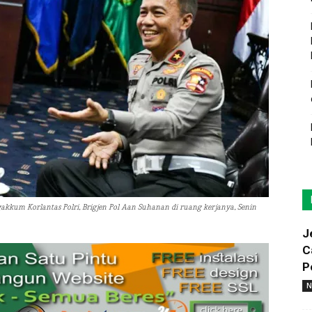
kum Korlantas Polri, Brigjen Pol Aan Suhanan di ruang kerjanya, Senin
J
C
P
N