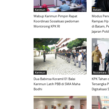
Karimun
Batam
Wabup Karimun Pimpin Rapat
Modus Penu
Koordinasi Sosialisasi pedoman
Rampas Hp
Montiroing KPK RI
di Batam, P
Jajaran Pold
Karimun
Nusantara
Dua Babinsa Koramil 01 Balai
KPK Tahan d
Karimun Latih PBB di SMA Maha
Tersangka 
Bodhi
Digitalisas