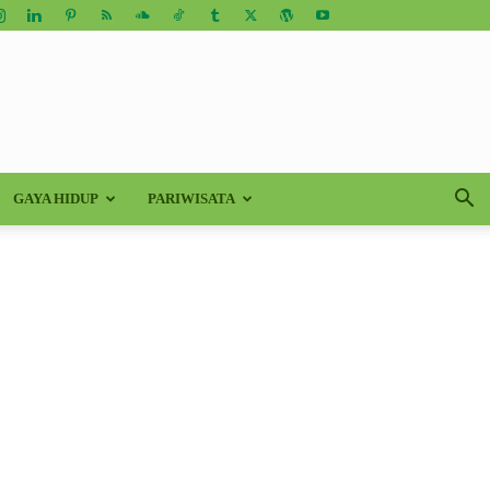
GAYA HIDUP
PARIWISATA