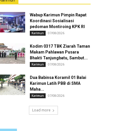
Karimun
Wabup Karimun Pimpin Rapat
Koordinasi Sosialisasi
pedoman Montiroing KPK RI
07/08/2026
Karimun
Kodim 0317 TBK Ziarah Taman
Makam Pahlawan Pusara
Bhakti Tanjungbatu, Sambut...
07/08/2026
Karimun
Dua Babinsa Koramil 01 Balai
Karimun Latih PBB di SMA
Maha...
07/08/2026
Karimun
Load more