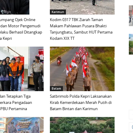
Karimun
mpang Ojek Online
Kodim 0317 TBK Ziarah Taman
 dan Motor Pengemudi
Makam Pahlawan Pusara Bhakti
elaku Berhasil Ditangkap
Tanjungbatu, Sambut HUT Pertama
a Kepri
Kodam XIX TT
Batam
an Tetapkan Tiga
Satbrimob Polda Kepri Laksanakan
Perkara Pengadaan
Kirab Kemerdekaan Merah Putih di
i SPBU Pertamina
Batam Bintan dan Karimun