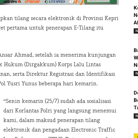
K
N
an tilang secara elektronik di Provinsi Kepri
A
et pertama untuk penerapan E-Tilang itu
N
B
 Ansar Ahmad, setelah ia menerima kunjungan
W
k Hukum (Dirgakkum) Korps Lalu Lintas
N
anan, serta Direktur Registrasi dan Identifikasi
N
 Pol Yusri Yunus beberapa hari kemarin.
D
B
“Senin kemarin (25/7) sudah ada sosialisasi
T
dari Korlantas Polri yang langsung menemui
N
kami, dalam maksud penerapan tilang
elektronik dan pengadaan Electronic Traffic