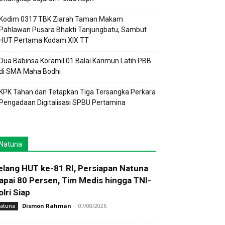
Kodim 0317 TBK Ziarah Taman Makam
Pahlawan Pusara Bhakti Tanjungbatu, Sambut
HUT Pertama Kodam XIX TT
Dua Babinsa Koramil 01 Balai Karimun Latih PBB
di SMA Maha Bodhi
KPK Tahan dan Tetapkan Tiga Tersangka Perkara
Pengadaan Digitalisasi SPBU Pertamina
Natuna
elang HUT ke-81 RI, Persiapan Natuna
apai 80 Persen, Tim Medis hingga TNI-
olri Siap
Dismon Rahman
-
07/08/2026
atuna