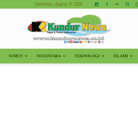
Saturday, August 8, 2026
SUMUT
NUSANTARA
TEKNOLOGI
ISLAMI
Kundur
News