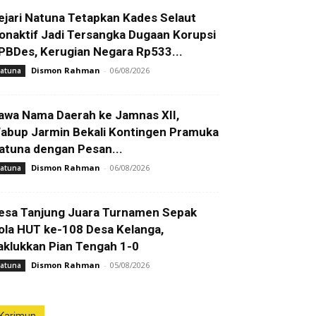
ejari Natuna Tetapkan Kades Selaut
onaktif Jadi Tersangka Dugaan Korupsi
PBDes, Kerugian Negara Rp533...
Dismon Rahman
-
06/08/2026
atuna
awa Nama Daerah ke Jamnas XII,
abup Jarmin Bekali Kontingen Pramuka
atuna dengan Pesan...
Dismon Rahman
-
06/08/2026
atuna
esa Tanjung Juara Turnamen Sepak
ola HUT ke-108 Desa Kelanga,
aklukkan Pian Tengah 1-0
Dismon Rahman
-
05/08/2026
atuna