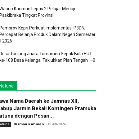
Wabup Karimun Lepas 2 Pelajar Menuju
Paskibraka Tingkat Provinsi
Pemprov Kepri Perkuat Implementasi P3DN,
Percepat Belanja Produk Dalam Negeri Semester
II 2026
Desa Tanjung Juara Turnamen Sepak Bola HUT
ke-108 Desa Kelanga, Taklukkan Pian Tengah 1-0
Natuna
awa Nama Daerah ke Jamnas XII,
abup Jarmin Bekali Kontingen Pramuka
atuna dengan Pesan...
Dismon Rahman
-
06/08/2026
atuna