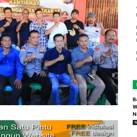
B
W
N
N