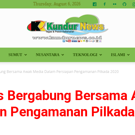
Thursday, August 6, 2026
SUMUT
NUSANTARA
TEKNOLOGI
ISLAMI
Kundur
ung Bersama Awak Media Dalam Persiapan Pengamanan Pilkada 2020
s Bergabung Bersama 
News
an Pengamanan Pilkada