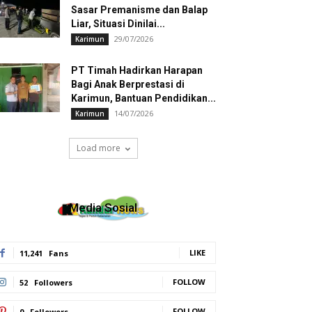
Sasar Premanisme dan Balap
Liar, Situasi Dinilai...
29/07/2026
Karimun
PT Timah Hadirkan Harapan
Bagi Anak Berprestasi di
Karimun, Bantuan Pendidikan...
14/07/2026
Karimun
Load more
Media Sosial
LIKE
11,241
Fans
FOLLOW
52
Followers
FOLLOW
0
Followers