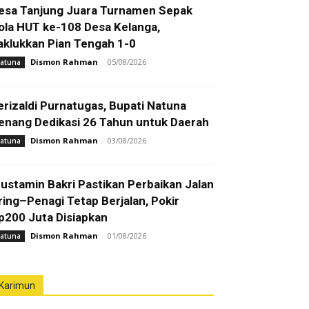
esa Tanjung Juara Turnamen Sepak
ola HUT ke-108 Desa Kelanga,
aklukkan Pian Tengah 1-0
Dismon Rahman
-
05/08/2026
atuna
erizaldi Purnatugas, Bupati Natuna
enang Dedikasi 26 Tahun untuk Daerah
Dismon Rahman
-
03/08/2026
atuna
ustamin Bakri Pastikan Perbaikan Jalan
ring–Penagi Tetap Berjalan, Pokir
p200 Juta Disiapkan
Dismon Rahman
-
01/08/2026
atuna
Karimun