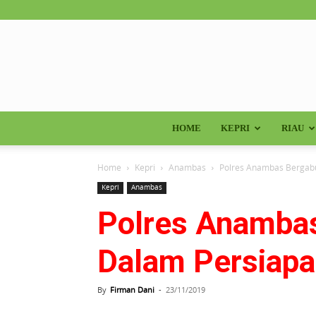
HOME
KEPRI
RIAU
Home
Kepri
Anambas
Polres Anambas Bergab
Kepri
Anambas
Polres Anamba
Dalam Persiap
By
Firman Dani
-
23/11/2019