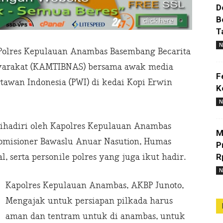
D
B
T
N
Polres Kepulauan Anambas Basembang Becarita
yarakat (KAMTIBNAS) bersama awak media
F
awan Indonesia (PWI) di kedai Kopi Erwin
K
N
ihadiri oleh Kapolres Kepulauan Anambas
M
Komisioner Bawaslu Anuar Nasution, Humas
P
R
l, serta personile polres yang juga ikut hadir.
N
Kapolres Kepulauan Anambas, AKBP Junoto,
Mengajak untuk persiapan pilkada harus
aman dan tentram untuk di anambas, untuk