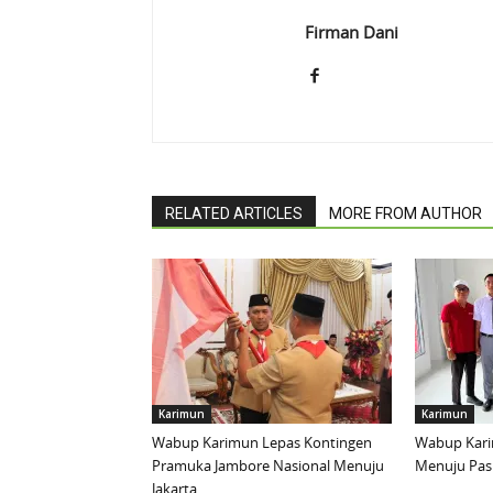
Firman Dani
RELATED ARTICLES
MORE FROM AUTHOR
Karimun
Karimun
Wabup Karimun Lepas Kontingen
Wabup Kari
Pramuka Jambore Nasional Menuju
Menuju Pask
Jakarta