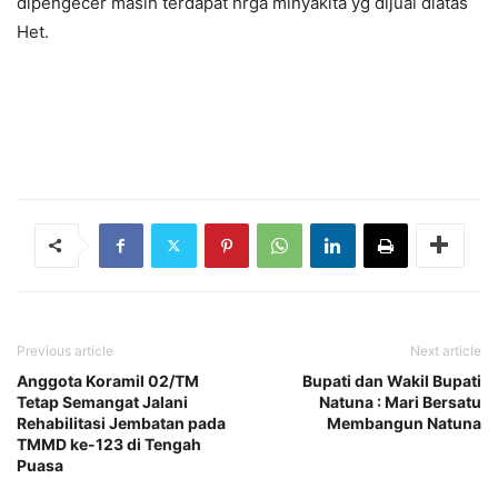
dipengecer masih terdapat hrga minyakita yg dijual diatas
Het.
Previous article
Next article
Anggota Koramil 02/TM
Bupati dan Wakil Bupati
Tetap Semangat Jalani
Natuna : Mari Bersatu
Rehabilitasi Jembatan pada
Membangun Natuna
TMMD ke-123 di Tengah
Puasa