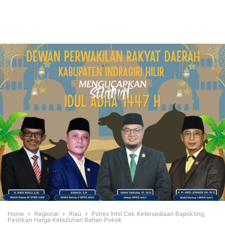
Home
Regional
Riau
Polres Inhil Cek Ketersediaan Bapokting,
Pastikan Harga Kebutuhan Bahan Pokok