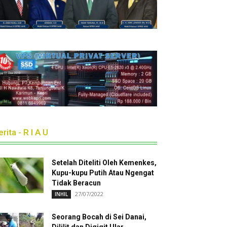
rita - R I A U
Setelah Diteliti Oleh Kemenkes,
Kupu-kupu Putih Atau Ngengat
Tidak Beracun
27/07/2022
INHIL
Seorang Bocah di Sei Danai,