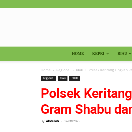
HOME
KEPRI
RIAU
Home
Regional
Riau
Polsek Keritang Ungkap Pe
Regional
Riau
INHIL
Polsek Keritang
Gram Shabu dan
By
Abdulah
-
07/08/2025