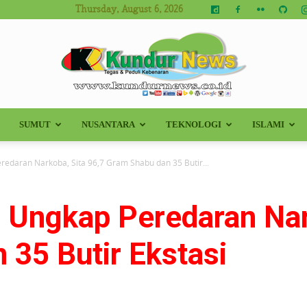
Thursday, August 6, 2026
SUMUT
NUSANTARA
TEKNOLOGI
ISLAMI
Kundur
redaran Narkoba, Sita 96,7 Gram Shabu dan 35 Butir...
 Ungkap Peredaran Nar
News
 35 Butir Ekstasi