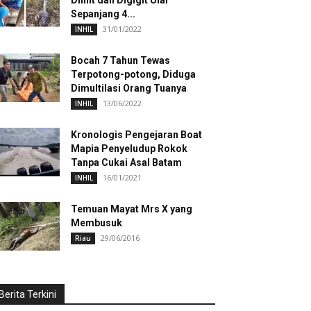
Dililit dan Digigit Ular
Sepanjang 4...
31/01/2022
INHIL
Bocah 7 Tahun Tewas
Terpotong-potong, Diduga
Dimultilasi Orang Tuanya
13/06/2022
INHIL
Kronologis Pengejaran Boat
Mapia Penyeludup Rokok
Tanpa Cukai Asal Batam
16/01/2021
INHIL
Temuan Mayat Mrs X yang
Membusuk
29/06/2016
Riau
Berita Terkini