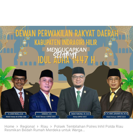
Home
Regional
Riau
Polsek Tembilahan Polres Inhil Polda Riau
Resmikan Bedah Rumah Merdeka untuk Warga...