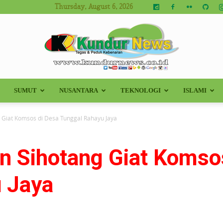
Thursday, August 6, 2026
SUMUT
NUSANTARA
TEKNOLOGI
ISLAMI
Kundur
 Giat Komsos di Desa Tunggal Rahayu Jaya
an Sihotang Giat Komso
News
 Jaya