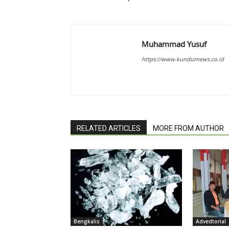
Muhammad Yusuf
https://www.kundurnews.co.id
RELATED ARTICLES
MORE FROM AUTHOR
Bengkalis
Advedtorial