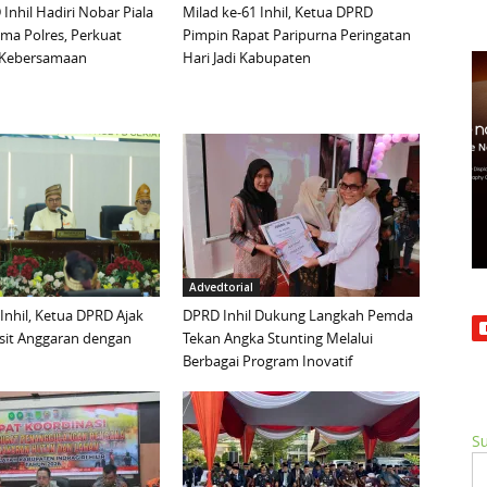
Inhil Hadiri Nobar Piala
Milad ke-61 Inhil, Ketua DPRD
ma Polres, Perkuat
Pimpin Rapat Paripurna Peringatan
n Kebersamaan
Hari Jadi Kabupaten
Advedtorial
 Inhil, Ketua DPRD Ajak
DPRD Inhil Dukung Langkah Pemda
sit Anggaran dengan
Tekan Angka Stunting Melalui
Berbagai Program Inovatif
Su