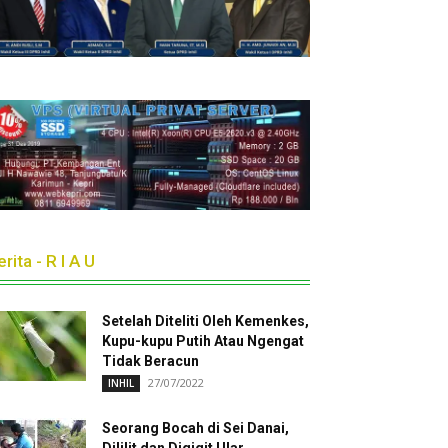
rita - R I A U
Setelah Diteliti Oleh Kemenkes,
Kupu-kupu Putih Atau Ngengat
Tidak Beracun
27/07/2022
INHIL
Seorang Bocah di Sei Danai,