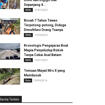
Dililit dan Digigit Ular
Sepanjang 4...
31/01/2022
INHIL
Bocah 7 Tahun Tewas
Terpotong-potong, Diduga
Dimultilasi Orang Tuanya
13/06/2022
INHIL
Kronologis Pengejaran Boat
Mapia Penyeludup Rokok
Tanpa Cukai Asal Batam
16/01/2021
INHIL
Temuan Mayat Mrs X yang
Membusuk
29/06/2016
Riau
Berita Terkini