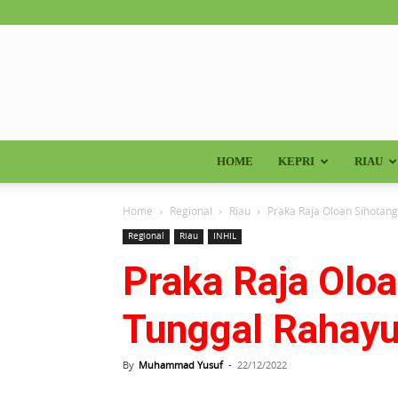
HOME
KEPRI
RIAU
Home
Regional
Riau
Praka Raja Oloan Sihotang
Regional
Riau
INHIL
Praka Raja Olo
Tunggal Rahayu
By
Muhammad Yusuf
-
22/12/2022