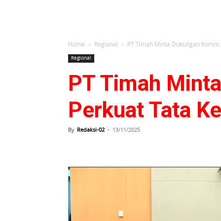
Home
Regional
PT Timah Minta Dukungan Komisi XI
Regional
PT Timah Minta
Perkuat Tata Ke
By
Redaksi-02
-
13/11/2025