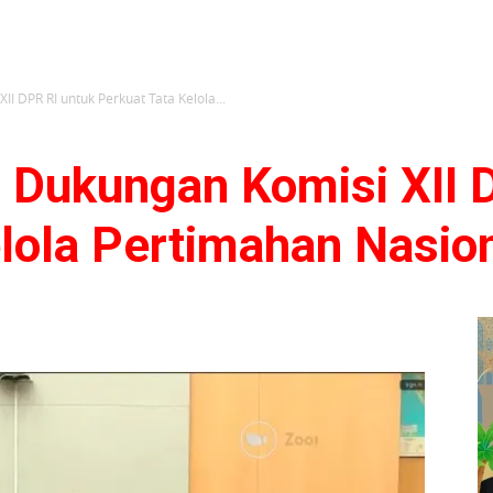
I DPR RI untuk Perkuat Tata Kelola...
 Dukungan Komisi XII 
lola Pertimahan Nasio