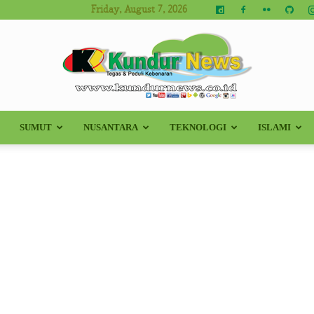
Friday, August 7, 2026
SUMUT
NUSANTARA
TEKNOLOGI
ISLAMI
Kundur
News