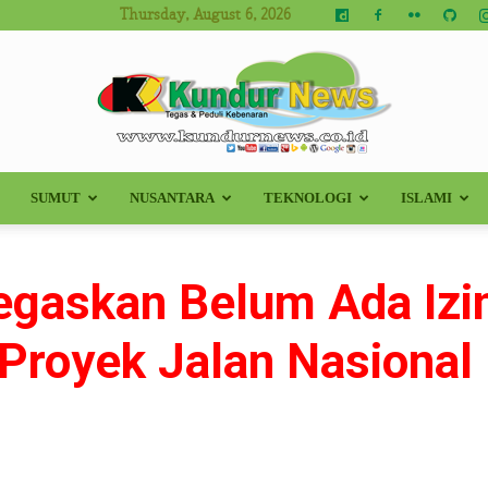
Thursday, August 6, 2026
SUMUT
NUSANTARA
TEKNOLOGI
ISLAMI
Kundur
egaskan Belum Ada Iz
 Proyek Jalan Nasional
News