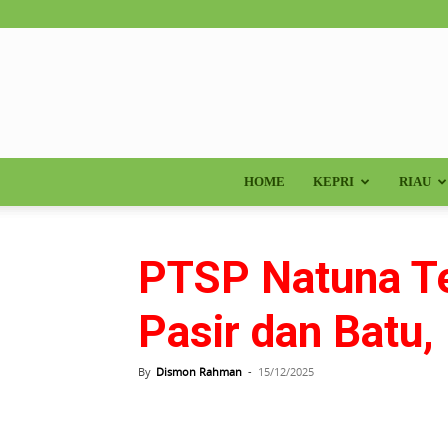
HOME
KEPRI
RIAU
PTSP Natuna T
Pasir dan Batu,
By
Dismon Rahman
-
15/12/2025