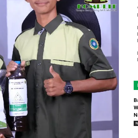
B
W
N
N