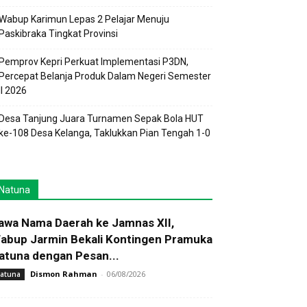
Wabup Karimun Lepas 2 Pelajar Menuju
Paskibraka Tingkat Provinsi
Pemprov Kepri Perkuat Implementasi P3DN,
Percepat Belanja Produk Dalam Negeri Semester
II 2026
Desa Tanjung Juara Turnamen Sepak Bola HUT
ke-108 Desa Kelanga, Taklukkan Pian Tengah 1-0
Natuna
awa Nama Daerah ke Jamnas XII,
abup Jarmin Bekali Kontingen Pramuka
atuna dengan Pesan...
Dismon Rahman
-
06/08/2026
atuna