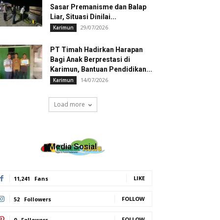
Sasar Premanisme dan Balap
Liar, Situasi Dinilai...
29/07/2026
Karimun
PT Timah Hadirkan Harapan
Bagi Anak Berprestasi di
Karimun, Bantuan Pendidikan...
14/07/2026
Karimun
Load more
Media Sosial
LIKE
11,241
Fans
FOLLOW
52
Followers
FOLLOW
0
Followers