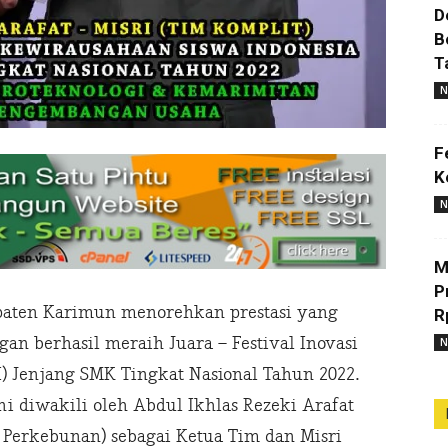
D
B
T
N
F
K
N
M
P
aten Karimun menorehkan prestasi yang
R
 berhasil meraih Juara – Festival Inovasi
N
) Jenjang SMK Tingkat Nasional Tahun 2022.
i diwakili oleh Abdul Ikhlas Rezeki Arafat
 Perkebunan) sebagai Ketua Tim dan Misri