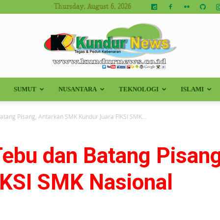
Thursday, August 6, 2026
SUMUT
NUSANTARA
TEKNOLOGI
ISLAMI
Kundur
tang Pisang, Antarkan SMK Kundur Juara FIKSI SMK...
ebu dan Batang Pisan
News
IKSI SMK Nasional