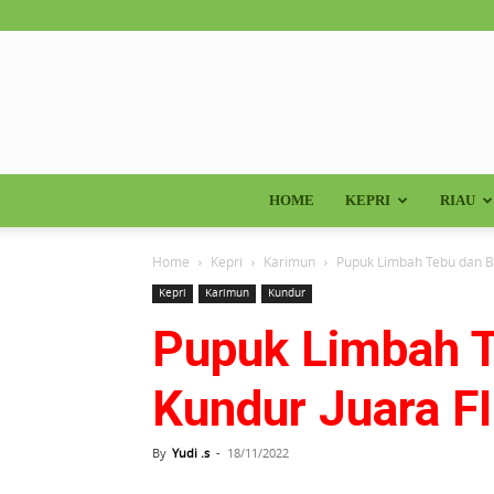
HOME
KEPRI
RIAU
Home
Kepri
Karimun
Pupuk Limbah Tebu dan Ba
Kepri
Karimun
Kundur
Pupuk Limbah T
Kundur Juara F
By
Yudi .s
-
18/11/2022