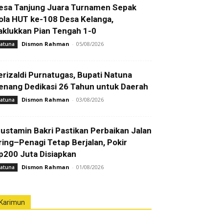
esa Tanjung Juara Turnamen Sepak
ola HUT ke-108 Desa Kelanga,
aklukkan Pian Tengah 1-0
Dismon Rahman
-
05/08/2026
atuna
erizaldi Purnatugas, Bupati Natuna
enang Dedikasi 26 Tahun untuk Daerah
Dismon Rahman
-
03/08/2026
atuna
ustamin Bakri Pastikan Perbaikan Jalan
ring–Penagi Tetap Berjalan, Pokir
p200 Juta Disiapkan
Dismon Rahman
-
01/08/2026
atuna
Karimun