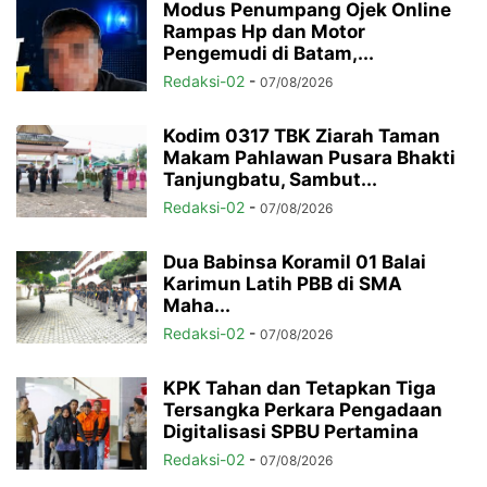
Modus Penumpang Ojek Online
Rampas Hp dan Motor
Pengemudi di Batam,...
Redaksi-02
-
07/08/2026
Kodim 0317 TBK Ziarah Taman
Makam Pahlawan Pusara Bhakti
Tanjungbatu, Sambut...
Redaksi-02
-
07/08/2026
Dua Babinsa Koramil 01 Balai
Karimun Latih PBB di SMA
Maha...
Redaksi-02
-
07/08/2026
KPK Tahan dan Tetapkan Tiga
Tersangka Perkara Pengadaan
Digitalisasi SPBU Pertamina
Redaksi-02
-
07/08/2026