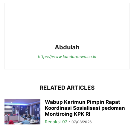
Abdulah
https://www.kundurnews.co.id
RELATED ARTICLES
Wabup Karimun Pimpin Rapat
Koordinasi Sosialisasi pedoman
Montiroing KPK RI
Redaksi-02
-
07/08/2026