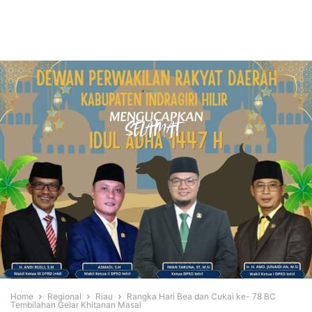
Home
Regional
Riau
Rangka Hari Bea dan Cukai ke- 78 BC
Tembilahan Gelar Khitanan Masal