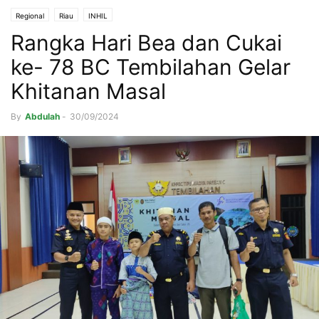
Regional
Riau
INHIL
Rangka Hari Bea dan Cukai
ke- 78 BC Tembilahan Gelar
Khitanan Masal
By
Abdulah
-
30/09/2024