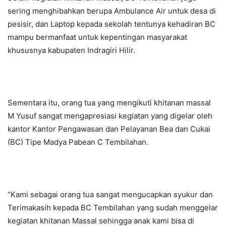
sering menghibahkan berupa Ambulance Air untuk desa di
pesisir, dan Laptop kepada sekolah tentunya kehadiran BC
mampu bermanfaat untuk kepentingan masyarakat
khususnya kabupaten Indragiri Hilir.
Sementara itu, orang tua yang mengikuti khitanan massal
M Yusuf sangat mengapresiasi kegiatan yang digelar oleh
kantor Kantor Pengawasan dan Pelayanan Bea dan Cukai
(BC) Tipe Madya Pabean C Tembilahan.
“Kami sebagai orang tua sangat mengucapkan syukur dan
Terimakasih kepada BC Tembilahan yang sudah menggelar
kegiatan khitanan Massal sehingga anak kami bisa di