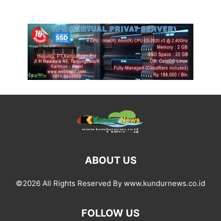
ABOUT US
©2026 All Rights Reserved By www.kundurnews.co.id
FOLLOW US