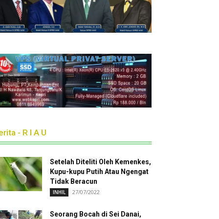
rita - R I A U
Setelah Diteliti Oleh Kemenkes,
Kupu-kupu Putih Atau Ngengat
Tidak Beracun
27/07/2022
INHIL
Seorang Bocah di Sei Danai,