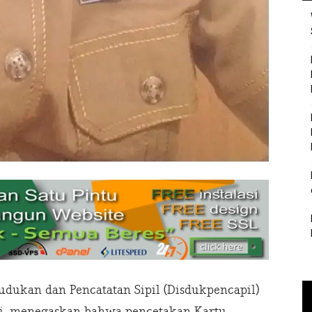
udukan dan Pencatatan Sipil (Disdukpencapil)
rdi, menegaskan bahwa pencetakan Kartu