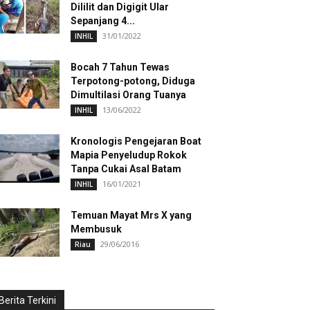
Dililit dan Digigit Ular
Sepanjang 4...
31/01/2022
INHIL
Bocah 7 Tahun Tewas
Terpotong-potong, Diduga
Dimultilasi Orang Tuanya
13/06/2022
INHIL
Kronologis Pengejaran Boat
Mapia Penyeludup Rokok
Tanpa Cukai Asal Batam
16/01/2021
INHIL
Temuan Mayat Mrs X yang
Membusuk
29/06/2016
Riau
Berita Terkini