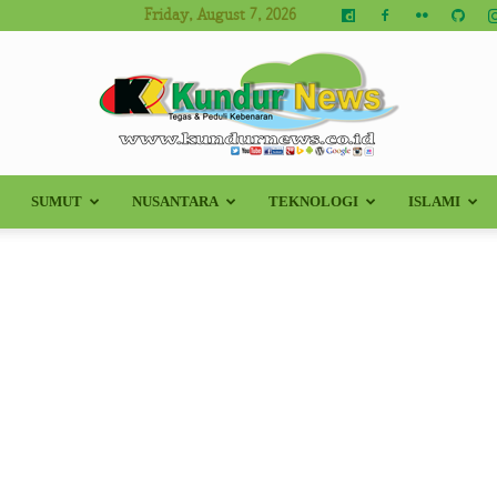
Friday, August 7, 2026
SUMUT
NUSANTARA
TEKNOLOGI
ISLAMI
Kundur
News