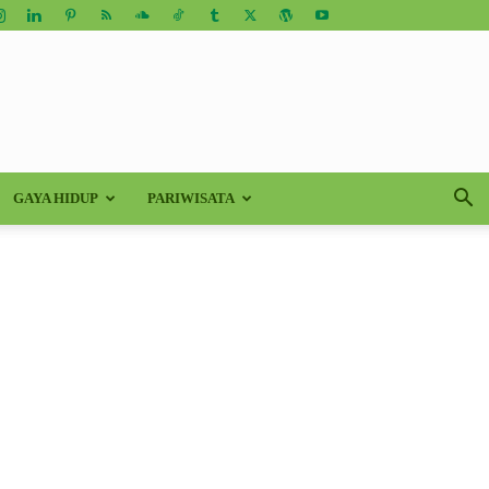
GAYA HIDUP
PARIWISATA