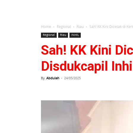
Home
Regional
Riau
Sah! KK Kini Dicetak di Ker
Regional
Riau
INHIL
Sah! KK Kini Di
Disdukcapil Inhi
By
Abdulah
-
24/05/2025