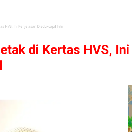
tas HVS, Ini Penjelasan Disdukcapil Inhil
cetak di Kertas HVS, In
l