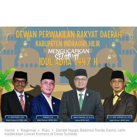
Home
Regional
Riau
Sambil Ngopi, Babinsa Serda Darno Jalin
Kedekatan Lewat Komsos di Desa Suhada