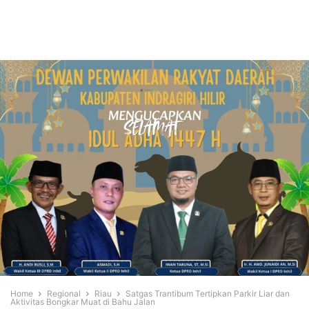
Home
Regional
Riau
Satgas Trantibum Tertipkan Parkir Liar dan
Aktivitas Bongkar Muat di Bahu Jalan