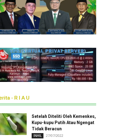
rita - R I A U
Setelah Diteliti Oleh Kemenkes,
Kupu-kupu Putih Atau Ngengat
Tidak Beracun
27/07/2022
INHIL