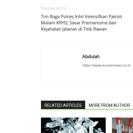
Previous article
Tim Raga Polres Inhil Intensifkan Patroli
Malam KRYD, Sasar Premanisme dan
Kejahatan Jalanan di Titik Rawan
Abdulah
https://www.kundurnews.co.id
RELATED ARTICLES
MORE FROM AUTHOR