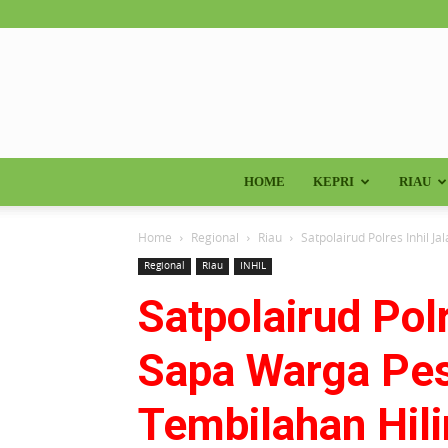
HOME
KEPRI
RIAU
Home
Regional
Riau
Satpolairud Polres Inhil 
Regional
Riau
INHIL
Satpolairud Pol
Sapa Warga Pes
Tembilahan Hili