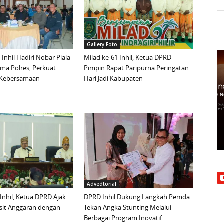
Gallery Foto
Inhil Hadiri Nobar Piala
Milad ke-61 Inhil, Ketua DPRD
ma Polres, Perkuat
Pimpin Rapat Paripurna Peringatan
n Kebersamaan
Hari Jadi Kabupaten
Advedtorial
 Inhil, Ketua DPRD Ajak
DPRD Inhil Dukung Langkah Pemda
sit Anggaran dengan
Tekan Angka Stunting Melalui
Berbagai Program Inovatif