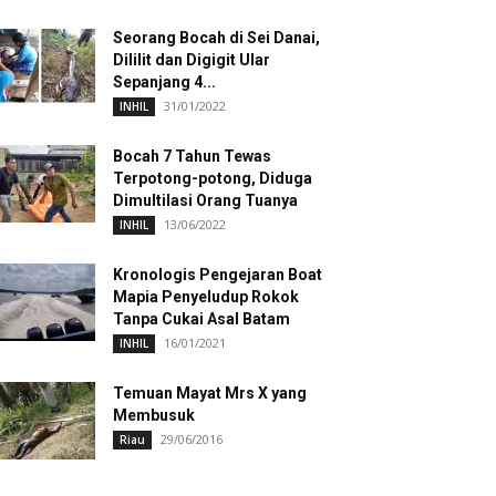
Seorang Bocah di Sei Danai,
Dililit dan Digigit Ular
Sepanjang 4...
31/01/2022
INHIL
Bocah 7 Tahun Tewas
Terpotong-potong, Diduga
Dimultilasi Orang Tuanya
13/06/2022
INHIL
Kronologis Pengejaran Boat
Mapia Penyeludup Rokok
Tanpa Cukai Asal Batam
16/01/2021
INHIL
Temuan Mayat Mrs X yang
Membusuk
29/06/2016
Riau