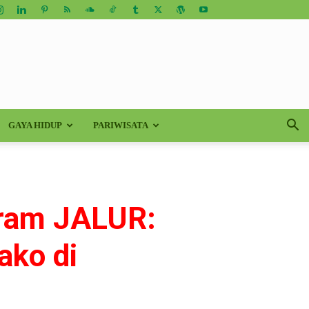
GAYA HIDUP
PARIWISATA
ogram JALUR:
ako di