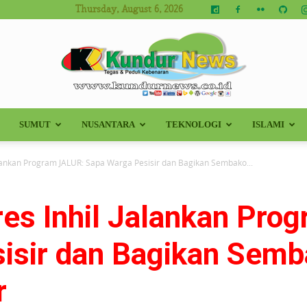
Thursday, August 6, 2026
SUMUT
NUSANTARA
TEKNOLOGI
ISLAMI
Kundur
Jalankan Program JALUR: Sapa Warga Pesisir dan Bagikan Sembako...
res Inhil Jalankan Pr
News
isir dan Bagikan Semb
r