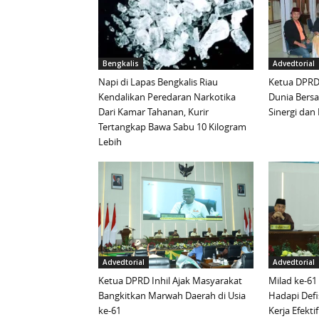
Bengkalis
Advedtorial
Napi di Lapas Bengkalis Riau
Ketua DPRD 
Kendalikan Peredaran Narkotika
Dunia Bersa
Dari Kamar Tahanan, Kurir
Sinergi da
Tertangkap Bawa Sabu 10 Kilogram
Lebih
Advedtorial
Advedtorial
Ketua DPRD Inhil Ajak Masyarakat
Milad ke-61
Bangkitkan Marwah Daerah di Usia
Hadapi Defi
ke-61
Kerja Efektif