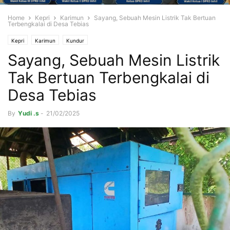
Home
Kepri
Karimun
Sayang, Sebuah Mesin Listrik Tak Bertuan
Terbengkalai di Desa Tebias
Kepri
Karimun
Kundur
Sayang, Sebuah Mesin Listrik
Tak Bertuan Terbengkalai di
Desa Tebias
By
Yudi .s
-
21/02/2025