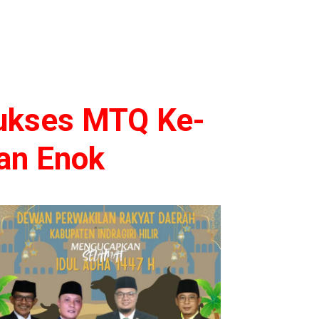
Sukses MTQ Ke-
tan Enok