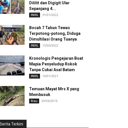
Dililit dan Digigit Ular
Sepanjang 4...
31/01/2022
INHIL
Bocah 7 Tahun Tewas
Terpotong-potong, Diduga
Dimultilasi Orang Tuanya
13/06/2022
INHIL
Kronologis Pengejaran Boat
Mapia Penyeludup Rokok
Tanpa Cukai Asal Batam
16/01/2021
INHIL
Temuan Mayat Mrs X yang
Membusuk
29/06/2016
Riau
Berita Terkini