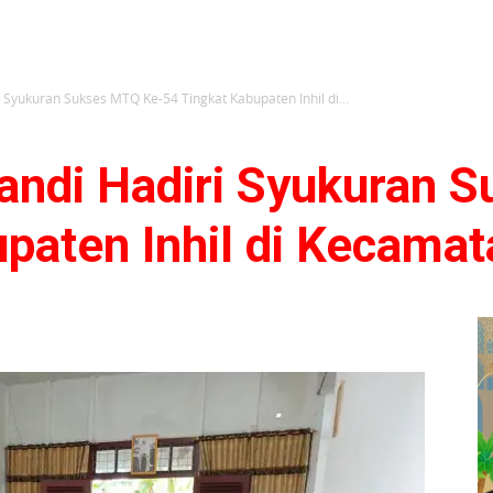
i Syukuran Sukses MTQ Ke-54 Tingkat Kabupaten Inhil di...
sandi Hadiri Syukuran 
upaten Inhil di Kecama