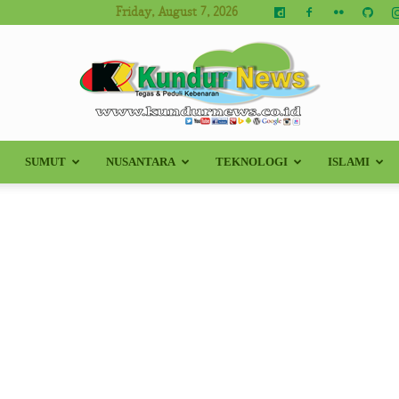
Friday, August 7, 2026
SUMUT
NUSANTARA
TEKNOLOGI
ISLAMI
Kundur
News