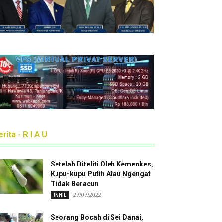
rita - R I A U
Setelah Diteliti Oleh Kemenkes,
Kupu-kupu Putih Atau Ngengat
Tidak Beracun
27/07/2022
INHIL
Seorang Bocah di Sei Danai,