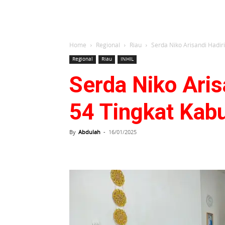
Home
Regional
Riau
Serda Niko Arisandi Hadir
Regional
Riau
INHIL
Serda Niko Ari
54 Tingkat Kab
By
Abdulah
-
16/01/2025