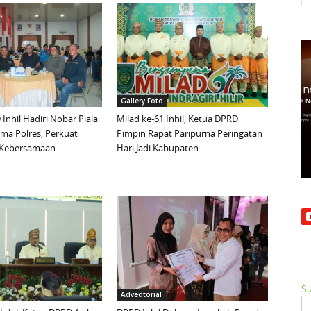
Gallery Foto
Inhil Hadiri Nobar Piala
Milad ke-61 Inhil, Ketua DPRD
ma Polres, Perkuat
Pimpin Rapat Paripurna Peringatan
n Kebersamaan
Hari Jadi Kabupaten
Su
Advedtorial