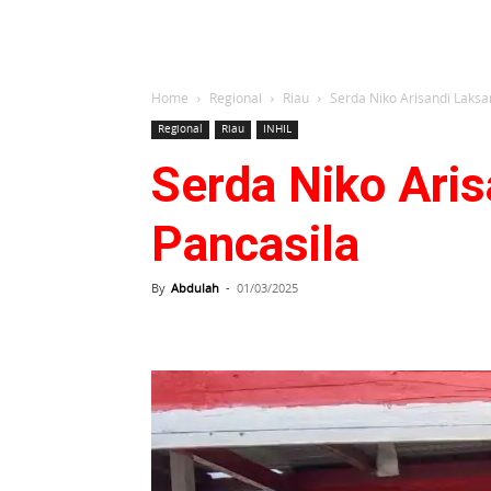
Home
Regional
Riau
Serda Niko Arisandi Laks
Regional
Riau
INHIL
Serda Niko Ari
Pancasila
By
Abdulah
-
01/03/2025