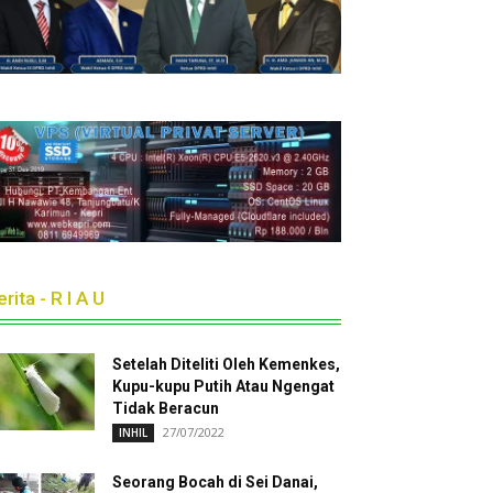
rita - R I A U
Setelah Diteliti Oleh Kemenkes,
Kupu-kupu Putih Atau Ngengat
Tidak Beracun
27/07/2022
INHIL
Seorang Bocah di Sei Danai,