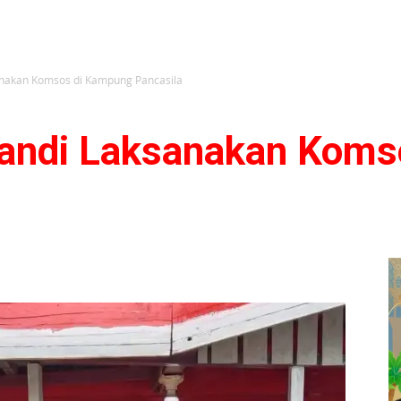
anakan Komsos di Kampung Pancasila
sandi Laksanakan Kom