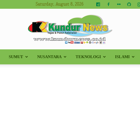
Saturday, August 8, 2026
SUMUT
NUSANTARA
TEKNOLOGI
ISLAMI
Kundur
News