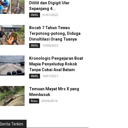
Dililit dan Digigit Ular
Sepanjang 4...
31/01/2022
INHIL
Bocah 7 Tahun Tewas
Terpotong-potong, Diduga
Dimultilasi Orang Tuanya
13/06/2022
INHIL
Kronologis Pengejaran Boat
Mapia Penyeludup Rokok
Tanpa Cukai Asal Batam
16/01/2021
INHIL
Temuan Mayat Mrs X yang
Membusuk
29/06/2016
Riau
Berita Terkini