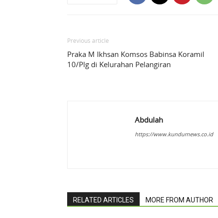
Previous article
Praka M Ikhsan Komsos Babinsa Koramil
10/Plg di Kelurahan Pelangiran
Abdulah
https://www.kundurnews.co.id
RELATED ARTICLES
MORE FROM AUTHOR