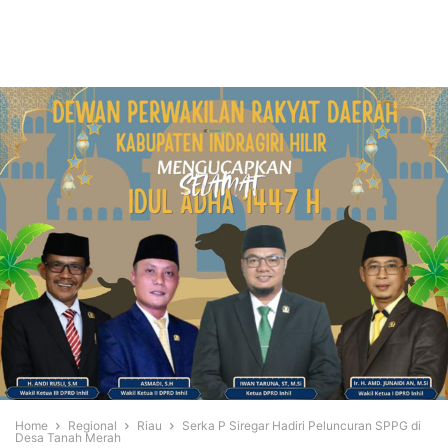
Home
Regional
Riau
Serka P Siregar Hadiri Peluncuran SPPG di
Desa Tanah Merah