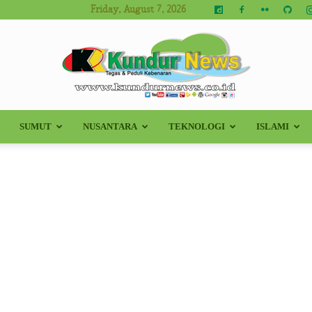
Friday, August 7, 2026
SUMUT
NUSANTARA
TEKNOLOGI
ISLAMI
Kundur
News