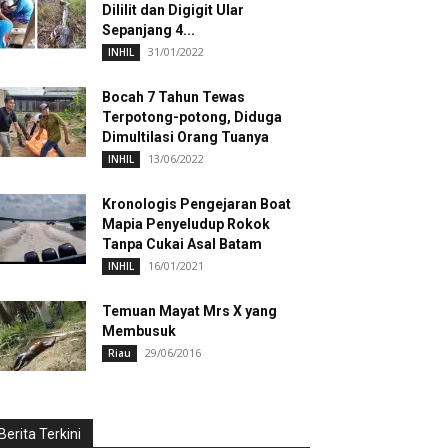
Dililit dan Digigit Ular
Sepanjang 4...
31/01/2022
INHIL
Bocah 7 Tahun Tewas
Terpotong-potong, Diduga
Dimultilasi Orang Tuanya
13/06/2022
INHIL
Kronologis Pengejaran Boat
Mapia Penyeludup Rokok
Tanpa Cukai Asal Batam
16/01/2021
INHIL
Temuan Mayat Mrs X yang
Membusuk
29/06/2016
Riau
Berita Terkini