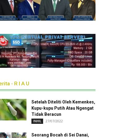
rita - R I A U
Setelah Diteliti Oleh Kemenkes,
Kupu-kupu Putih Atau Ngengat
Tidak Beracun
27/07/2022
INHIL
Seorang Bocah di Sei Danai,