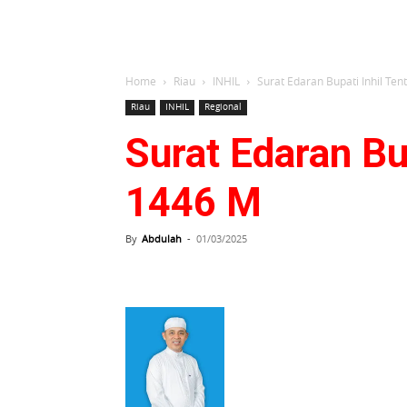
Home
Riau
INHIL
Surat Edaran Bupati Inhil Te
Riau
INHIL
Regional
Surat Edaran Bu
1446 M
By
Abdulah
-
01/03/2025