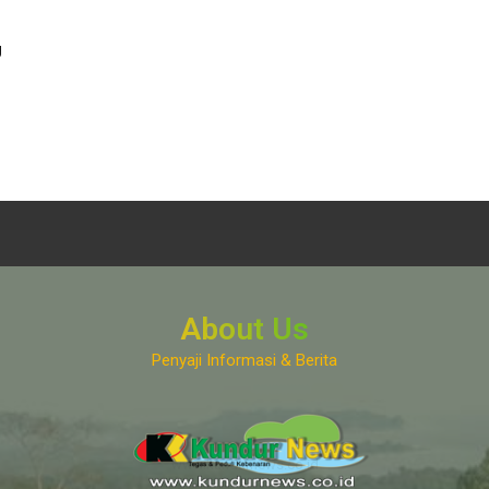
g
About Us
Penyaji Informasi & Berita
www.kundurnews.co.id