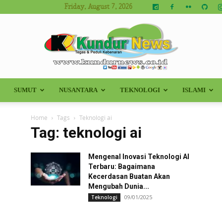
Friday, August 7, 2026
SUMUT
NUSANTARA
TEKNOLOGI
ISLAMI
Kundur
Home
Tags
Teknologi ai
Tag: teknologi ai
Mengenal Inovasi Teknologi AI
News
Terbaru: Bagaimana
Kecerdasan Buatan Akan
Mengubah Dunia...
09/01/2025
Teknologi