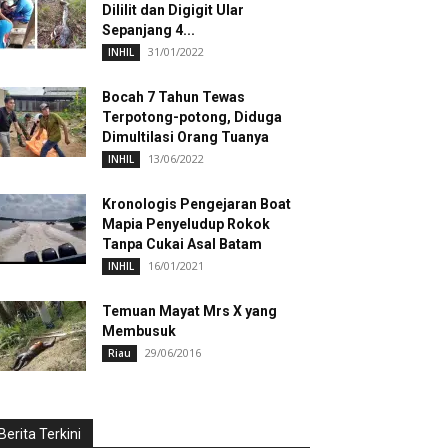
Dililit dan Digigit Ular
Sepanjang 4...
31/01/2022
INHIL
Bocah 7 Tahun Tewas
Terpotong-potong, Diduga
Dimultilasi Orang Tuanya
13/06/2022
INHIL
Kronologis Pengejaran Boat
Mapia Penyeludup Rokok
Tanpa Cukai Asal Batam
16/01/2021
INHIL
Temuan Mayat Mrs X yang
Membusuk
29/06/2016
Riau
Berita Terkini