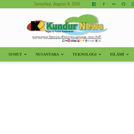
Saturday, August 8, 2026
SUMUT
NUSANTARA
TEKNOLOGI
ISLAMI
Kundur
News