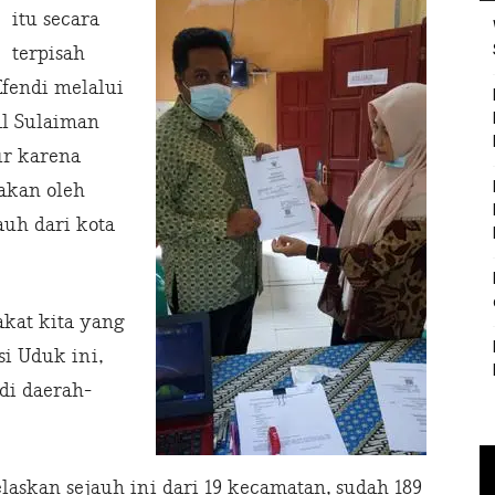
itu secara
terpisah
Efendi melalui
al Sulaiman
ur karena
akan oleh
uh dari kota
kat kita yang
i Uduk ini,
di daerah-
askan sejauh ini dari 19 kecamatan, sudah 189