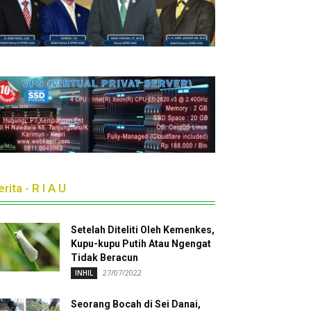
rita - R I A U
Setelah Diteliti Oleh Kemenkes,
Kupu-kupu Putih Atau Ngengat
Tidak Beracun
27/07/2022
INHIL
Seorang Bocah di Sei Danai,