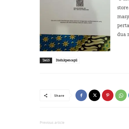
stor
masy
pert
dua 
TAGS
Disdukpencapil
Share
Previous article