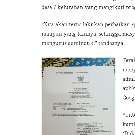
desa / kelurahan yang mengikuti pr
“Kita akan terus lakukan perbaikan 
maupun yang lainnya, sehingga masy
mengurus adminduk,” tandasnya.
Tera
meny
admi
aplik
Googl
“Unt
kami
‘Dukc