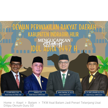
Home
Kepri
Batam
TKW Asal Batam Jadi Penari Telanjang Usai
Ditipu Oknum Guru SD