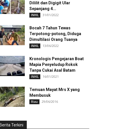
Dililit dan Digigit Ular
Sepanjang 4...
31/01/2022
INHIL
Bocah 7 Tahun Tewas
Terpotong-potong, Diduga
Dimultilasi Orang Tuanya
13/06/2022
INHIL
Kronologis Pengejaran Boat
Mapia Penyeludup Rokok
Tanpa Cukai Asal Batam
16/01/2021
INHIL
Temuan Mayat Mrs X yang
Membusuk
29/06/2016
Riau
Berita Terkini