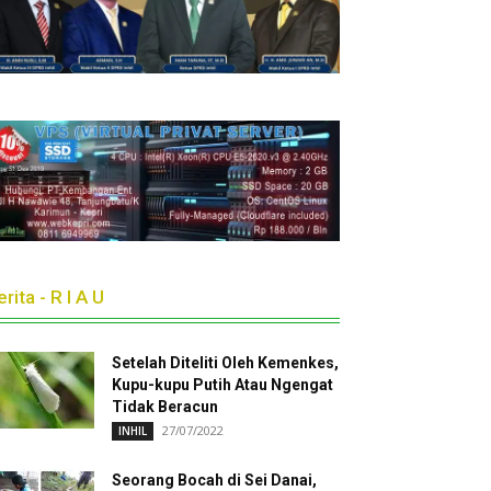
rita - R I A U
Setelah Diteliti Oleh Kemenkes,
Kupu-kupu Putih Atau Ngengat
Tidak Beracun
27/07/2022
INHIL
Seorang Bocah di Sei Danai,