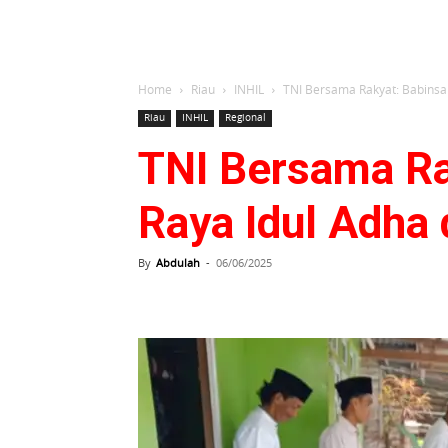
Home
Riau
INHIL
TNI Bersama Rakyat: Babinsa 
Riau
INHIL
Regional
TNI Bersama Rak
Raya Idul Adha
By
Abdulah
-
06/06/2025