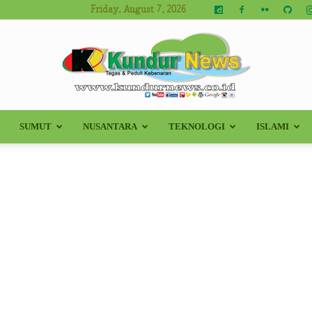
Friday, August 7, 2026
SUMUT
NUSANTARA
TEKNOLOGI
ISLAMI
Kundur
News