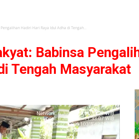
Pengalihan Hadiri Hari Raya Idul Adha di Tengah...
yat: Babinsa Pengalih
 di Tengah Masyarakat