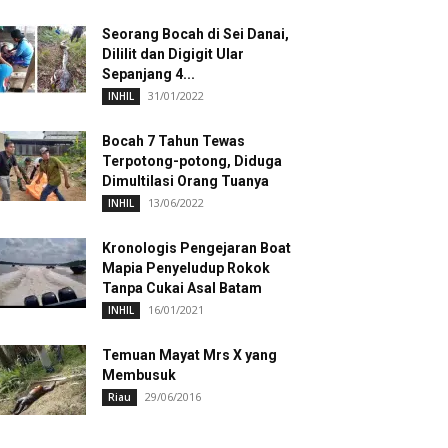
Seorang Bocah di Sei Danai,
Dililit dan Digigit Ular
Sepanjang 4...
31/01/2022
INHIL
Bocah 7 Tahun Tewas
Terpotong-potong, Diduga
Dimultilasi Orang Tuanya
13/06/2022
INHIL
Kronologis Pengejaran Boat
Mapia Penyeludup Rokok
Tanpa Cukai Asal Batam
16/01/2021
INHIL
Temuan Mayat Mrs X yang
Membusuk
29/06/2016
Riau