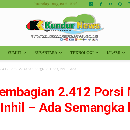
Thursday, August 6, 2026
SUMUT
NUSANTARA
TEKNOLOGI
ISLAMI
Kundur
412 Porsi Makanan Bergizi di Enok, Inhil – Ada...
embagian 2.412 Porsi
News
, Inhil – Ada Semangka 