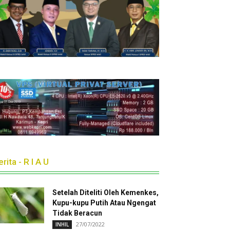
rita - R I A U
Setelah Diteliti Oleh Kemenkes,
Kupu-kupu Putih Atau Ngengat
Tidak Beracun
27/07/2022
INHIL