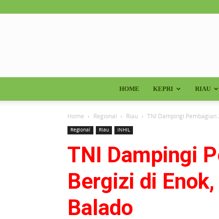
HOME
KEPRI
RIAU
Home
Regional
Riau
TNI Dampingi Pembagian 2.
Regional
Riau
INHIL
TNI Dampingi P
Bergizi di Enok
Balado