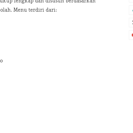
cukup lengkap dan disusun berdasarkan
lah. Menu terdiri dari:
do