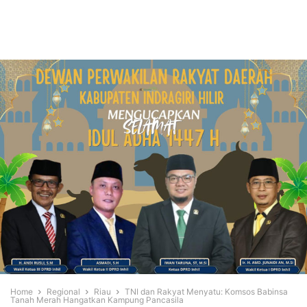
Home
Regional
Riau
TNI dan Rakyat Menyatu: Komsos Babinsa
Tanah Merah Hangatkan Kampung Pancasila