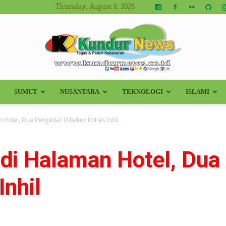
Thursday, August 6, 2026
SUMUT
NUSANTARA
TEKNOLOGI
ISLAMI
Kundur
 Hotel, Dua Pengedar Dibekuk Polres Inhil
 di Halaman Hotel, Dua
News
Inhil