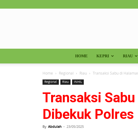
HOME
KEPRI
RIAU
Home
Regional
Riau
Transaksi Sabu di Halaman
Regional
Riau
INHIL
Transaksi Sabu
Dibekuk Polres 
By
Abdulah
-
23/05/2025