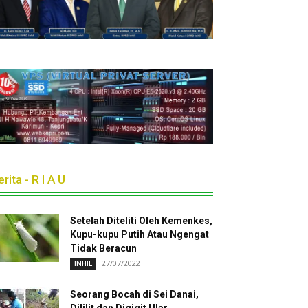
rita - R I A U
Setelah Diteliti Oleh Kemenkes,
Kupu-kupu Putih Atau Ngengat
Tidak Beracun
27/07/2022
INHIL
Seorang Bocah di Sei Danai,