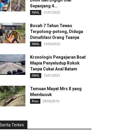
Dililit dan Digigit Ular
Sepanjang 4...
31/01/2022
INHIL
Bocah 7 Tahun Tewas
Terpotong-potong, Diduga
Dimultilasi Orang Tuanya
13/06/2022
INHIL
Kronologis Pengejaran Boat
Mapia Penyeludup Rokok
Tanpa Cukai Asal Batam
16/01/2021
INHIL
Temuan Mayat Mrs X yang
Membusuk
29/06/2016
Riau
Berita Terkini