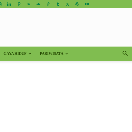
GAYA HIDUP
PARIWISATA