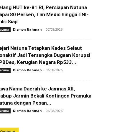
elang HUT ke-81 RI, Persiapan Natuna
apai 80 Persen, Tim Medis hingga TNI-
olri Siap
Dismon Rahman
-
07/08/2026
atuna
ejari Natuna Tetapkan Kades Selaut
onaktif Jadi Tersangka Dugaan Korupsi
PBDes, Kerugian Negara Rp533...
Dismon Rahman
-
06/08/2026
atuna
awa Nama Daerah ke Jamnas XII,
abup Jarmin Bekali Kontingen Pramuka
atuna dengan Pesan...
Dismon Rahman
-
06/08/2026
atuna