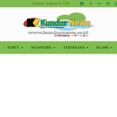
Sunday, August 9, 2026
SUMUT
NUSANTARA
TEKNOLOGI
ISLAMI
Kundur
News