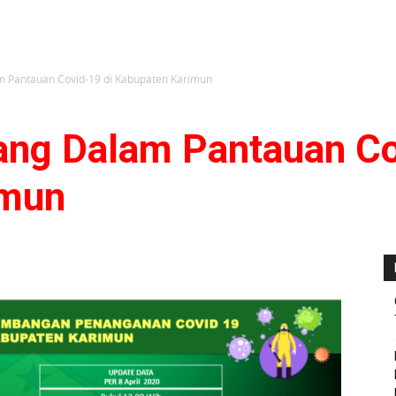
 Pantauan Covid-19 di Kabupaten Karimun
ang Dalam Pantauan Co
imun