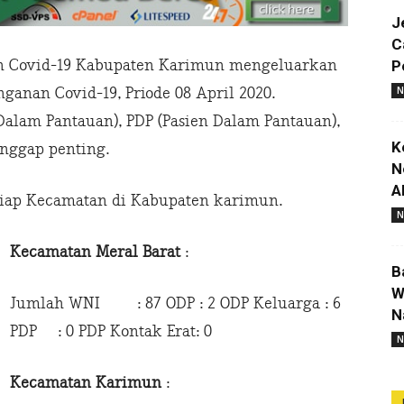
J
C
n Covid-19 Kabupaten Karimun mengeluarkan
P
N
anan Covid-19, Priode 08 April 2020.
alam Pantauan), PDP (Pasien Dalam Pantauan),
K
nggap penting.
N
A
-tiap Kecamatan di Kabupaten karimun.
N
Kecamatan Meral Barat
:
B
W
Jumlah WNI : 87 ODP : 2 ODP Keluarga : 6
N
PDP : 0 PDP Kontak Erat: 0
N
Kecamatan Karimun
: