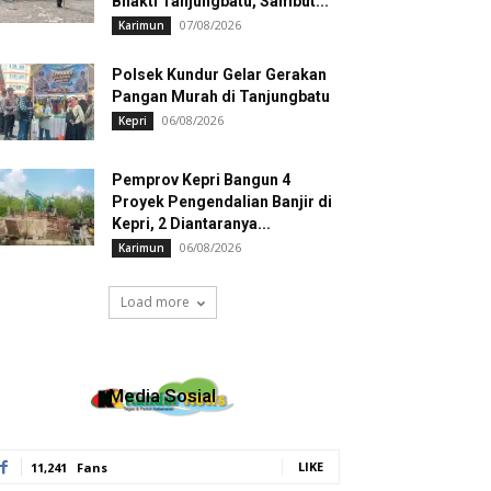
Bhakti Tanjungbatu, Sambut...
07/08/2026
Karimun
Polsek Kundur Gelar Gerakan
Pangan Murah di Tanjungbatu
06/08/2026
Kepri
Pemprov Kepri Bangun 4
Proyek Pengendalian Banjir di
Kepri, 2 Diantaranya...
06/08/2026
Karimun
Load more
Media Sosial
LIKE
11,241
Fans