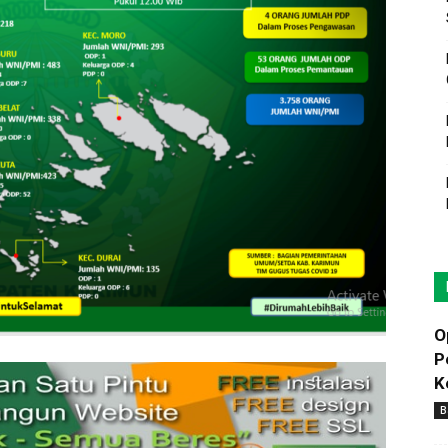
O
P
K
B