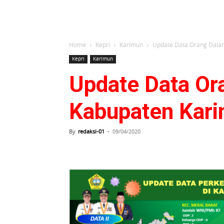
Home
Kepri
Karimun
Update Data Orang Dalam
Kepri
Karimun
Update Data Or
Kabupaten Kar
By
redaksi-01
-
09/04/2020