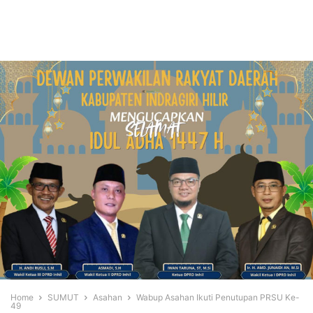
Home
SUMUT
Asahan
Wabup Asahan Ikuti Penutupan PRSU Ke-
49