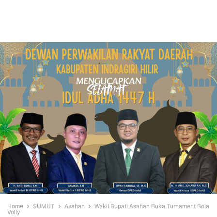
Home
SUMUT
Asahan
Wakil Bupati Asahan Buka Turnament Bola
Volly