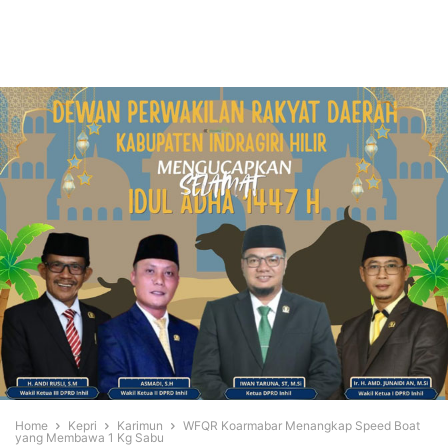
Home
Kepri
Karimun
WFQR Koarmabar Menangkap Speed Boat
yang Membawa 1 Kg Sabu