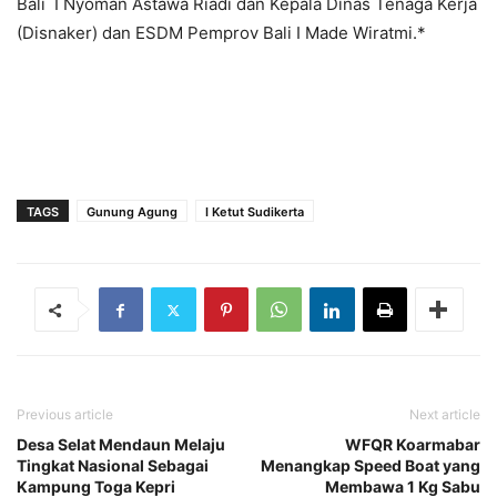
Bali I Nyoman Astawa Riadi dan Kepala Dinas Tenaga Kerja
(Disnaker) dan ESDM Pemprov Bali I Made Wiratmi.*
TAGS
Gunung Agung
I Ketut Sudikerta
Previous article
Next article
Desa Selat Mendaun Melaju
WFQR Koarmabar
Tingkat Nasional Sebagai
Menangkap Speed Boat yang
Kampung Toga Kepri
Membawa 1 Kg Sabu