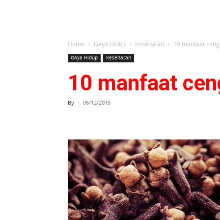
Home
Gaya Hidup
Kesehatan
10 manfaat ceng
Gaya Hidup
Kesehatan
10 manfaat cen
By
-
06/12/2015