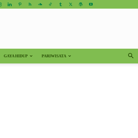
GAYA HIDUP
PARIWISATA