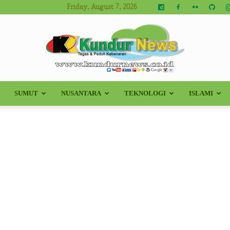
Friday, August 7, 2026
SUMUT
NUSANTARA
TEKNOLOGI
ISLAMI
Kundur
News