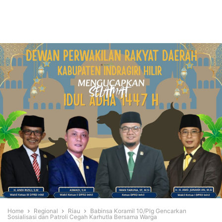
Home
Regional
Riau
Babinsa Koramil 10/Plg Gencarkan
Sosialisasi dan Patroli Cegah Karhutla Bersama Warga