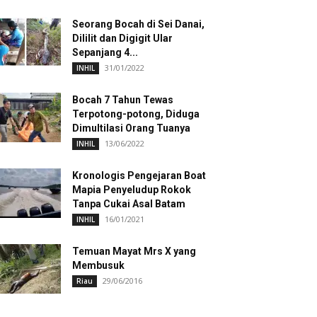
Seorang Bocah di Sei Danai,
Dililit dan Digigit Ular
Sepanjang 4...
31/01/2022
INHIL
Bocah 7 Tahun Tewas
Terpotong-potong, Diduga
Dimultilasi Orang Tuanya
13/06/2022
INHIL
Kronologis Pengejaran Boat
Mapia Penyeludup Rokok
Tanpa Cukai Asal Batam
16/01/2021
INHIL
Temuan Mayat Mrs X yang
Membusuk
29/06/2016
Riau