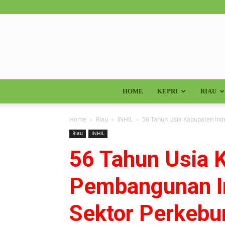
HOME
KEPRI
RIAU
Home
Riau
INHIL
56 Tahun Usia Kabupaten Indr
Riau
INHIL
56 Tahun Usia K
Pembangunan In
Sektor Perkebu