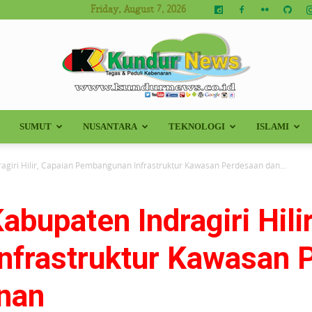
Friday, August 7, 2026
SUMUT
NUSANTARA
TEKNOLOGI
ISLAMI
Kundur
agiri Hilir, Capaian Pembangunan Infrastruktur Kawasan Perdesaan dan...
abupaten Indragiri Hili
News
frastruktur Kawasan 
nan