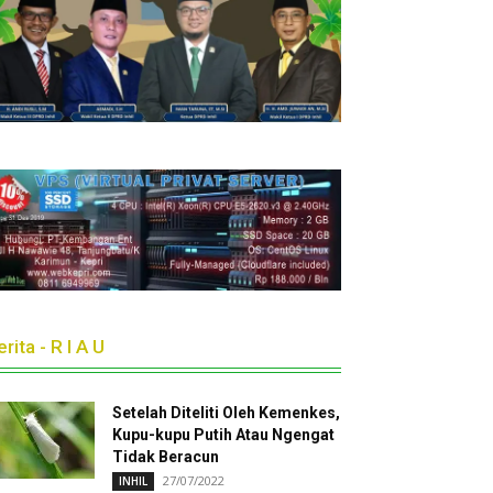
rita - R I A U
Setelah Diteliti Oleh Kemenkes,
Kupu-kupu Putih Atau Ngengat
Tidak Beracun
27/07/2022
INHIL