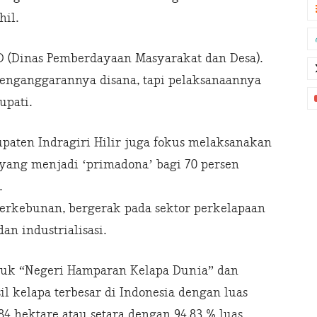
il.
 (Dinas Pemberdayaan Masyarakat dan Desa).
penganggarannya disana, tapi pelaksanaannya
upati.
upaten Indragiri Hilir juga fokus melaksanakan
ang menjadi ‘primadona’ bagi 70 persen
.
erkebunan, bergerak pada sektor perkelapaan
n industrialisasi.
uluk “Negeri Hamparan Kelapa Dunia” dan
 kelapa terbesar di Indonesia dengan luas
4 hektare atau setara dengan 94,83 % luas