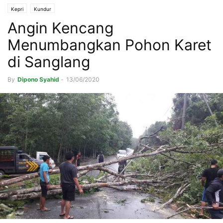
Kepri
Kundur
Angin Kencang
Menumbangkan Pohon Karet
di Sanglang
By
Dipono Syahid
-
13/06/2020