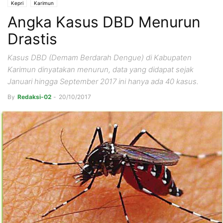
Kepri
Karimun
Angka Kasus DBD Menurun
Drastis
Kasus DBD (Demam Berdarah Dengue) di Kabupaten
Karimun dinyatakan menurun, data yang didapat sejak
Januari hingga September 2017 ini hanya ada 40 kasus.
By
Redaksi-02
-
20/10/2017