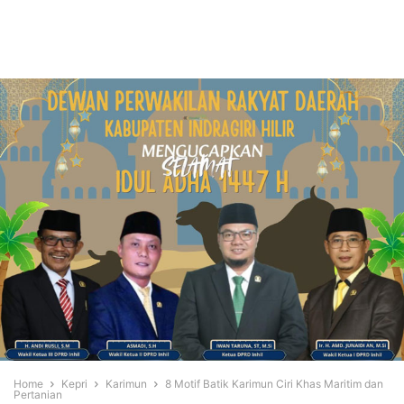
Home
Kepri
Karimun
8 Motif Batik Karimun Ciri Khas Maritim dan
Pertanian