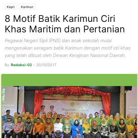
Kepri
Karimun
8 Motif Batik Karimun Ciri
Khas Maritim dan Pertanian
Pegawai Negeri Sipil (PNS) dan anak sekolah mulai
mengenakan seragam batik Karimun dengan motif ciri khas
yang telah dibuat oleh Dewan Kerajinan Nasional Daerah.
By
Redaksi-02
-
20/10/2017