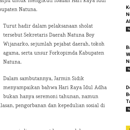
sjid untuk mengikuti ibadah Hari Raya Idul
K
bupaten Natuna.
N
A
Turut hadir dalam pelaksanaan sholat
N
tersebut Sekretaris Daerah Natuna Boy
Wijanarko, sejumlah pejabat daerah, tokoh
B
agama, serta unsur Forkopimda Kabupaten
W
N
Natuna.
N
Dalam sambutannya, Jarmin Sidik
menyampaikan bahwa Hari Raya Idul Adha
D
B
bukan hanya seremoni tahunan, namun
T
an, pengorbanan dan kepedulian sosial di
N