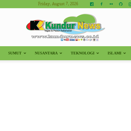
Friday, August 7, 2026
SUMUT
NUSANTARA
TEKNOLOGI
ISLAMI
Kundur
News