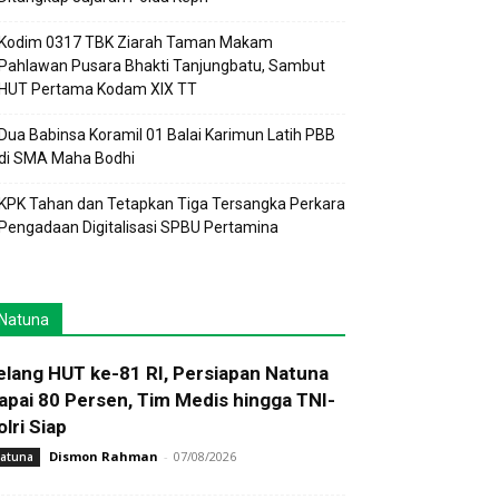
Kodim 0317 TBK Ziarah Taman Makam
Pahlawan Pusara Bhakti Tanjungbatu, Sambut
HUT Pertama Kodam XIX TT
Dua Babinsa Koramil 01 Balai Karimun Latih PBB
di SMA Maha Bodhi
KPK Tahan dan Tetapkan Tiga Tersangka Perkara
Pengadaan Digitalisasi SPBU Pertamina
Natuna
elang HUT ke-81 RI, Persiapan Natuna
apai 80 Persen, Tim Medis hingga TNI-
olri Siap
Dismon Rahman
-
07/08/2026
atuna