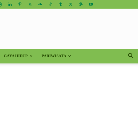
GAYA HIDUP
PARIWISATA