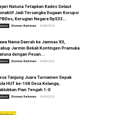
ejari Natuna Tetapkan Kades Selaut
onaktif Jadi Tersangka Dugaan Korupsi
PBDes, Kerugian Negara Rp533...
Dismon Rahman
-
06/08/2026
atuna
awa Nama Daerah ke Jamnas XII,
abup Jarmin Bekali Kontingen Pramuka
atuna dengan Pesan...
Dismon Rahman
-
06/08/2026
atuna
esa Tanjung Juara Turnamen Sepak
ola HUT ke-108 Desa Kelanga,
aklukkan Pian Tengah 1-0
Dismon Rahman
-
05/08/2026
atuna