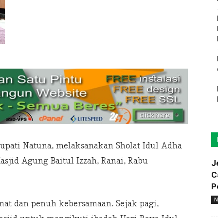
upati Natuna, melaksanakan Sholat Idul Adha
asjid Agung Baitul Izzah, Ranai, Rabu
J
C
P
N
mat dan penuh kebersamaan. Sejak pagi,