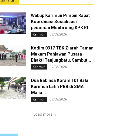
Karimun
Wabup Karimun Pimpin Rapat
Koordinasi Sosialisasi
pedoman Montiroing KPK RI
07/08/2026
Karimun
Kodim 0317 TBK Ziarah Taman
Makam Pahlawan Pusara
Bhakti Tanjungbatu, Sambut...
07/08/2026
Karimun
Dua Babinsa Koramil 01 Balai
Karimun Latih PBB di SMA
Maha...
07/08/2026
Karimun
Load more