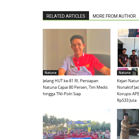
RELATED ARTICLES
MORE FROM AUTHOR
Natuna
Natuna
Jelang HUT ke-81 RI, Persiapan
Kejari Natu
Natuna Capai 80 Persen, Tim Medis
Nonaktif Ja
hingga TNI-Polri Siap
Korupsi APB
Rp533 Juta