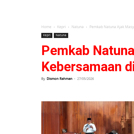
Home
Kepri
Natuna
Pemkab Natuna Ajak Masy
Kepri
Natuna
Pemkab Natuna 
Kebersamaan d
By
Dismon Rahman
-
27/05/2026