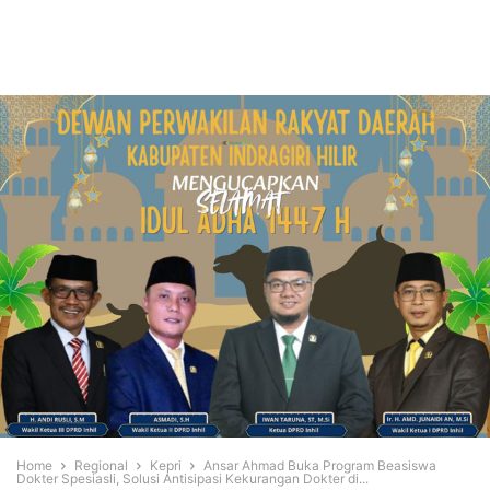
Home
Regional
Kepri
Ansar Ahmad Buka Program Beasiswa
Dokter Spesiasli, Solusi Antisipasi Kekurangan Dokter di...