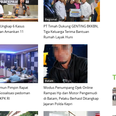
Regional
 Ungkap 6 Kasus
PT Timah Dukung GENTING BKKBN,
dan Amankan 11
Tiga Keluarga Terima Bantuan
Rumah Layak Huni
T
Batam
mun Pimpin Rapat
Modus Penumpang Ojek Online
Sosialisasi pedoman
Rampas Hp dan Motor Pengemudi
KPK RI
di Batam, Pelaku Berhasil Ditangkap
Jajaran Polda Kepri