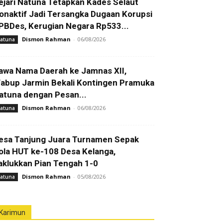
ejari Natuna Tetapkan Kades Selaut
onaktif Jadi Tersangka Dugaan Korupsi
PBDes, Kerugian Negara Rp533...
Dismon Rahman
-
06/08/2026
atuna
awa Nama Daerah ke Jamnas XII,
abup Jarmin Bekali Kontingen Pramuka
atuna dengan Pesan...
Dismon Rahman
-
06/08/2026
atuna
esa Tanjung Juara Turnamen Sepak
ola HUT ke-108 Desa Kelanga,
aklukkan Pian Tengah 1-0
Dismon Rahman
-
05/08/2026
atuna
Karimun