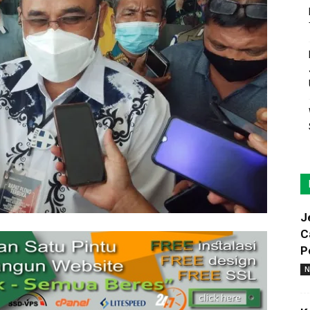
J
C
P
N