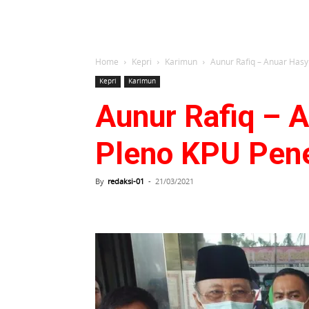
Home
Kepri
Karimun
Aunur Rafiq – Anuar Hasy
Kepri
Karimun
Aunur Rafiq – 
Pleno KPU Pene
By
redaksi-01
-
21/03/2021