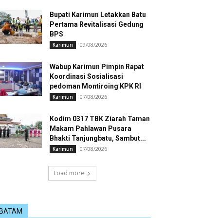
Bupati Karimun Letakkan Batu
Pertama Revitalisasi Gedung
BPS
09/08/2026
Karimun
Wabup Karimun Pimpin Rapat
Koordinasi Sosialisasi
pedoman Montiroing KPK RI
07/08/2026
Karimun
Kodim 0317 TBK Ziarah Taman
Makam Pahlawan Pusara
Bhakti Tanjungbatu, Sambut...
07/08/2026
Karimun
Load more
BATAM