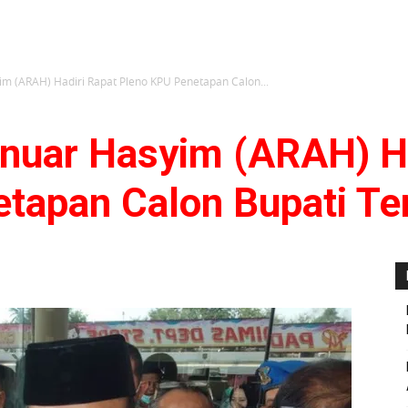
im (ARAH) Hadiri Rapat Pleno KPU Penetapan Calon...
Anuar Hasyim (ARAH) Ha
tapan Calon Bupati Ter