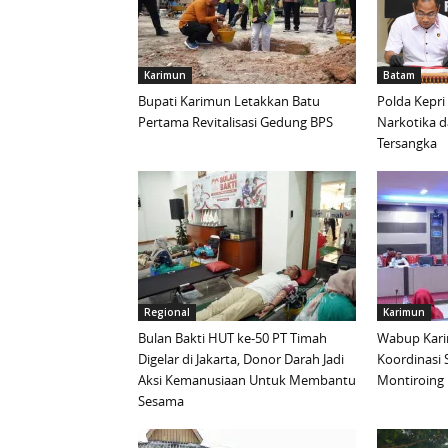
Karimun
Batam
Bupati Karimun Letakkan Batu
Polda Kepri
Pertama Revitalisasi Gedung BPS
Narkotika 
Tersangka
Regional
Karimun
Bulan Bakti HUT ke-50 PT Timah
Wabup Kari
Digelar di Jakarta, Donor Darah Jadi
Koordinasi 
Aksi Kemanusiaan Untuk Membantu
Montiroing 
Sesama