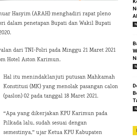
K
N
nuar Hasyim (ARAH) menghadiri rapat pleno
A
ri dalam penetapan Bupati dan Wakil Bupati
N
2020.
B
lan dari TNI-Polri pada Minggu 21 Maret 2021
W
N
room Hotel Aston Karimun.
N
Hal itu menindaklanjuti putusan Mahkamah
D
Konstitusi (MK) yang menolak pasangan calon
B
(paslon) 02 pada tanggal 18 Maret 2021.
T
N
“Apa yang dikerjakan KPU Karimun pada
Pilkada lalu, sudah sesuai dengan
semestinya,” ujar Ketua KPU Kabupaten