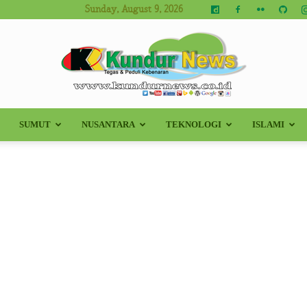
Sunday, August 9, 2026
SUMUT
NUSANTARA
TEKNOLOGI
ISLAMI
Kundur
News