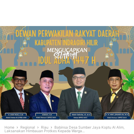
Home
Regional
Riau
Babinsa Desa Sumber Jaya Koptu Al Alim,
Laksanakan Himbauan Protkes Kepada Warga...