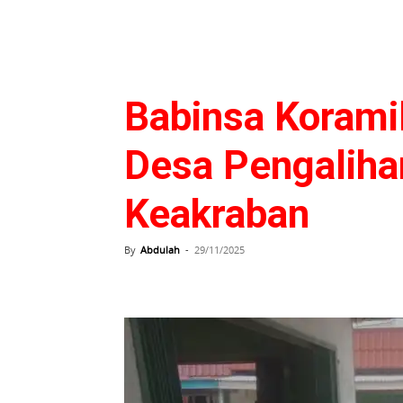
Babinsa Korami
Desa Pengaliha
Keakraban
By
Abdulah
-
29/11/2025