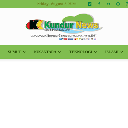
Friday, August 7, 2026
SUMUT
NUSANTARA
TEKNOLOGI
ISLAMI
Kundur
News