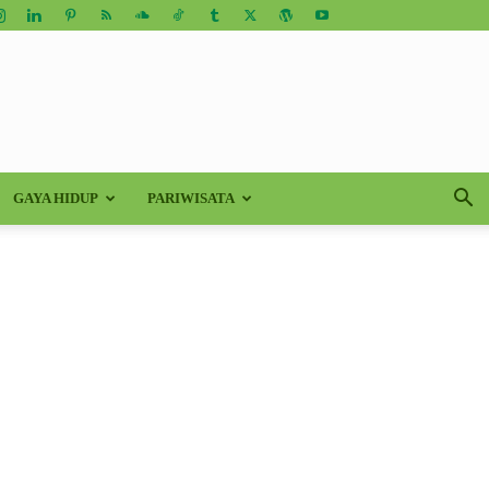
GAYA HIDUP
PARIWISATA