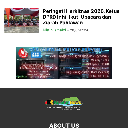
Peringati Harkitnas 2026, Ketua
DPRD Inhil Ikuti Upacara dan
Ziarah Pahlawan
Nia Nismaini
-
20/05/2026
ABOUT US