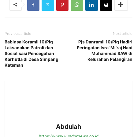
Previous article
Next article
Babinsa Koramil 10/Plg
Pjs Danramil 10/Plg Hadiri
Laksanakan Patroli dan
Peringatan Isra’ Mi’raj Nabi
Sosialisasi Pencegahan
Muhammad SAW di
Karhutla di Desa Simpang
Kelurahan Pelangiran
Kateman
Abdulah
https://www.kundurnews.co.id