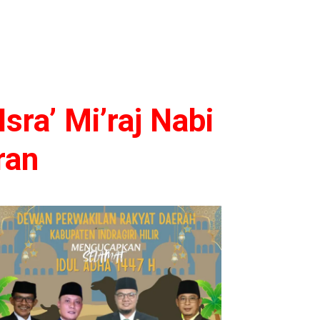
sra’ Mi’raj Nabi
ran