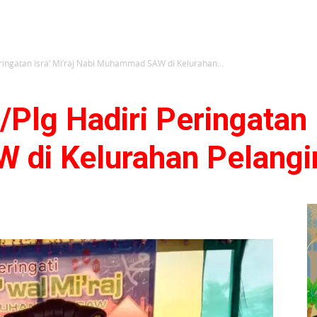
eringatan Isra’ Mi’raj Nabi Muhammad SAW di Kelurahan...
Plg Hadiri Peringatan I
di Kelurahan Pelangi