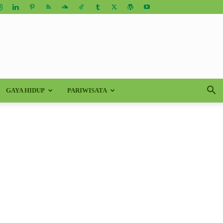
GAYA HIDUP
PARIWISATA