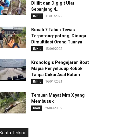
Dililit dan Digigit Ular
Sepanjang 4...
31/01/2022
INHIL
Bocah 7 Tahun Tewas
Terpotong-potong, Diduga
Dimultilasi Orang Tuanya
13/06/2022
INHIL
Kronologis Pengejaran Boat
Mapia Penyeludup Rokok
Tanpa Cukai Asal Batam
16/01/2021
INHIL
Temuan Mayat Mrs X yang
Membusuk
29/06/2016
Riau
Berita Terkini