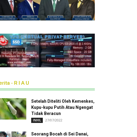
rita - R I A U
Setelah Diteliti Oleh Kemenkes,
Kupu-kupu Putih Atau Ngengat
Tidak Beracun
27/07/2022
INHIL
Seorang Bocah di Sei Danai,