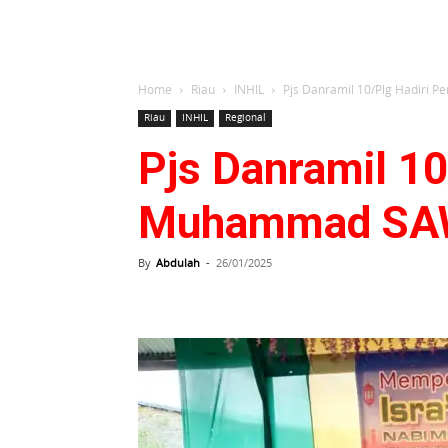
Home
Riau
INHIL
Pjs Danramil 10/Plg Hadiri P
Riau
INHIL
Regional
Pjs Danramil 10/
Muhammad SAW 
By
Abdulah
-
26/01/2025