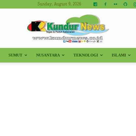
Sunday, August 9, 2026
SUMUT
NUSANTARA
TEKNOLOGI
ISLAMI
Kundur
News