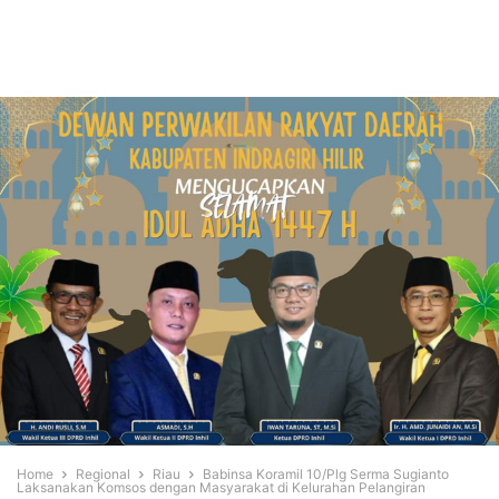
Home
Regional
Riau
Babinsa Koramil 10/Plg Serma Sugianto
Laksanakan Komsos dengan Masyarakat di Kelurahan Pelangiran