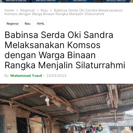
Home
Regional
Riau
Babinsa Serda Oki Sandra Melaksanakan
Komsos dengan Warga Binaan Rangka Menjalin Silaturrahmi
Regional
Riau
INHIL
Babinsa Serda Oki Sandra
Melaksanakan Komsos
dengan Warga Binaan
Rangka Menjalin Silaturrahmi
By
Muhammad Yusuf
-
22/03/2023