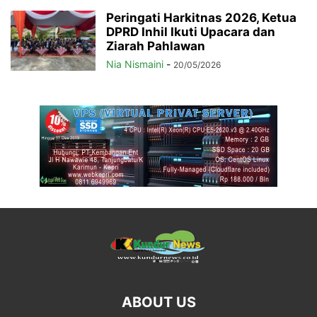
Peringati Harkitnas 2026, Ketua
DPRD Inhil Ikuti Upacara dan
Ziarah Pahlawan
Nia Nismaini
-
20/05/2026
ABOUT US