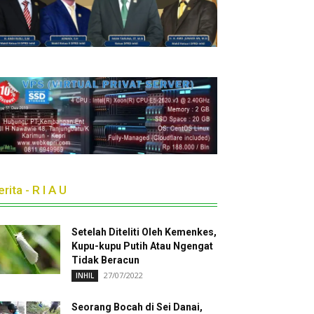
rita - R I A U
Setelah Diteliti Oleh Kemenkes,
Kupu-kupu Putih Atau Ngengat
Tidak Beracun
27/07/2022
INHIL
Seorang Bocah di Sei Danai,