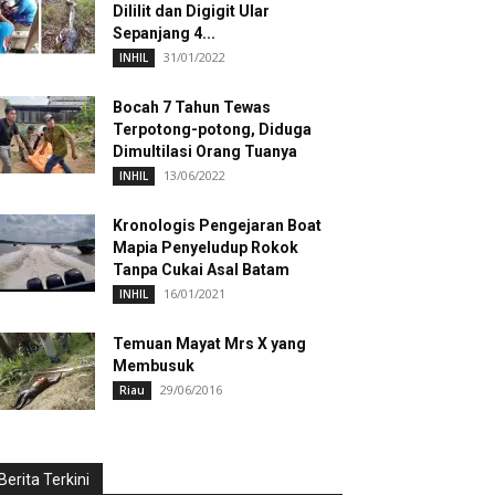
Dililit dan Digigit Ular
Sepanjang 4...
31/01/2022
INHIL
Bocah 7 Tahun Tewas
Terpotong-potong, Diduga
Dimultilasi Orang Tuanya
13/06/2022
INHIL
Kronologis Pengejaran Boat
Mapia Penyeludup Rokok
Tanpa Cukai Asal Batam
16/01/2021
INHIL
Temuan Mayat Mrs X yang
Membusuk
29/06/2016
Riau
Berita Terkini