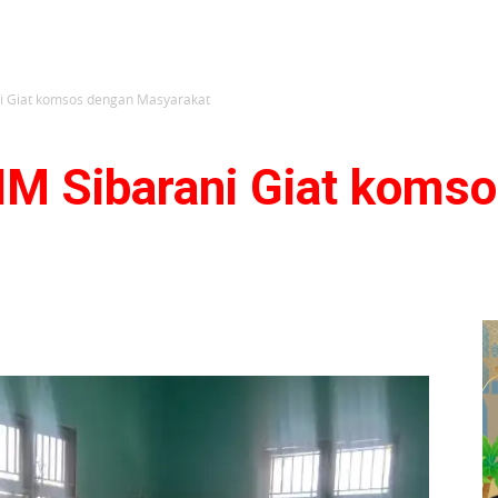
ni Giat komsos dengan Masyarakat
HM Sibarani Giat koms