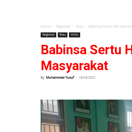
Home
Regional
Riau
Babinsa Sertu HM Sibara
Regional
Riau
INHIL
Babinsa Sertu 
Masyarakat
By
Muhammad Yusuf
-
18/04/2023