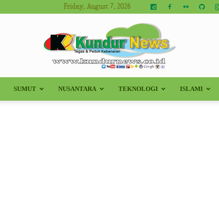
Friday, August 7, 2026
SUMUT
NUSANTARA
TEKNOLOGI
ISLAMI
Kundur
News