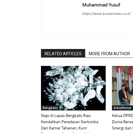
Muhammad Yusuf
https://www.kundurnews.co.id
RELATED ARTICLES
MORE FROM AUTHOR
Bengkalis
Advedtorial
Napi di Lapas Bengkalis Riau
Ketua DPRD 
Kendalikan Peredaran Narkotika
Dunia Bersa
Dari Kamar Tahanan, Kurir
Sinergi da